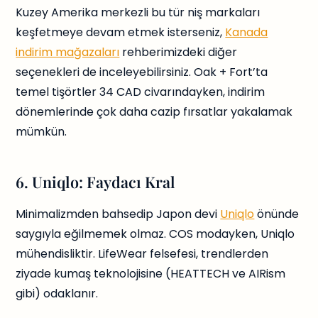
Kuzey Amerika merkezli bu tür niş markaları
keşfetmeye devam etmek isterseniz,
Kanada
indirim mağazaları
rehberimizdeki diğer
seçenekleri de inceleyebilirsiniz. Oak + Fort’ta
temel tişörtler 34 CAD civarındayken, indirim
dönemlerinde çok daha cazip fırsatlar yakalamak
mümkün.
6. Uniqlo: Faydacı Kral
Minimalizmden bahsedip Japon devi
Uniqlo
önünde
saygıyla eğilmemek olmaz. COS modayken, Uniqlo
mühendisliktir. LifeWear felsefesi, trendlerden
ziyade kumaş teknolojisine (HEATTECH ve AIRism
gibi) odaklanır.