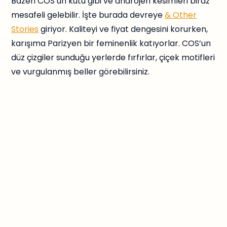
Bazen COS’un kutu gibi ve androjen kesimleri biraz
mesafeli gelebilir. İşte burada devreye
& Other
Stories
giriyor. Kaliteyi ve fiyat dengesini korurken,
karışıma Parizyen bir feminenlik katıyorlar. COS’un
düz çizgiler sunduğu yerlerde fırfırlar, çiçek motifleri
ve vurgulanmış beller görebilirsiniz.