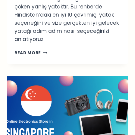
çöken yanlış yataktır. Bu rehberde
Hindistan’daki en iyi 10 çevrimiçi yatak
seçeneğini ve size gerçekten iyi gelecek
yatağı adım adım nasıl seçeceğinizi
anlatıyoruz.
HINDISTAN’DAKI
READ MORE
EN
İYI
10
ÇEVRIMIÇI
YATAK
MARKASI:
UYKU
SORUNLARINIZI
TEK
TIKLA
ÇÖZÜN