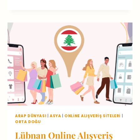
ONLINE
MÜCEVHER
REHBERI
2026:
EN
İYI
MAĞAZALAR
ARAP DÜNYASI
|
ASYA
|
ONLINE ALIŞVERIŞ SITELERI
|
ORTA DOĞU
Lübnan Online Alışveriş