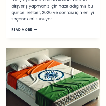
alışveriş yapmanız için hazırladığımız bu
güncel rehber, 2026 ve sonrası için en iyi
seçenekleri sunuyor.
HONG
READ MORE
KONG’UN
EN
İYI
ORGANIK
MARKETLERI:
2026
REHBERI