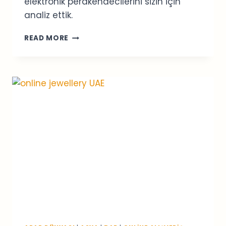
elektronik perakendecilerini sizin için
analiz ettik.
SINGAPUR
READ MORE
ONLINE
ELEKTRONIK
MAĞAZALARI:
2026
REHBERI