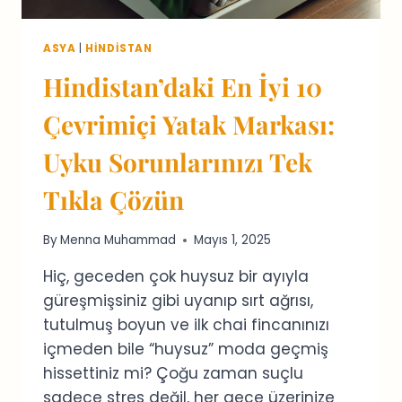
ASYA
|
HINDISTAN
Hindistan’daki En İyi 10
Çevrimiçi Yatak Markası:
Uyku Sorunlarınızı Tek
Tıkla Çözün
By
Menna Muhammad
Mayıs 1, 2025
Hiç, geceden çok huysuz bir ayıyla
güreşmişsiniz gibi uyanıp sırt ağrısı,
tutulmuş boyun ve ilk chai fincanınızı
içmeden bile “huysuz” moda geçmiş
hissettiniz mi? Çoğu zaman suçlu
sadece stres değil, her gece üzerinize