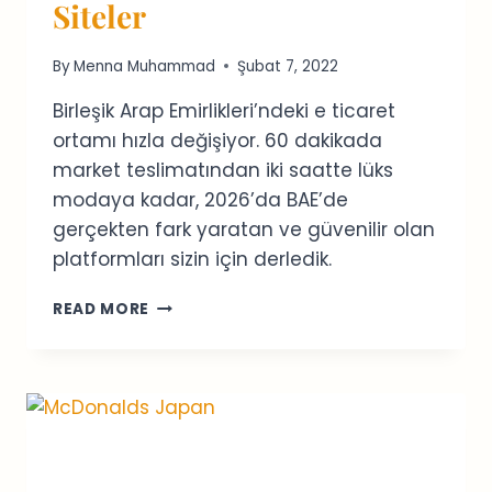
Siteler
By
Menna Muhammad
Şubat 7, 2022
Birleşik Arap Emirlikleri’ndeki e ticaret
ortamı hızla değişiyor. 60 dakikada
market teslimatından iki saatte lüks
modaya kadar, 2026’da BAE’de
gerçekten fark yaratan ve güvenilir olan
platformları sizin için derledik.
BAE
READ MORE
ONLINE
ALIŞVERIŞ
REHBERI
2026:
EN
İYI
SITELER