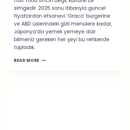
fast food zinciri değil, kültürel bir
simgedir. 2025 sonu itibarıyla güncel
fiyatlardan efsanevi ‘Graco’ burgerine
ve ABD üslerindeki gizli menülere kadar,
Japonya’da yemek yemeye dair
bilmeniz gereken her şeyi bu rehberde
topladık.
JAPONYA
READ MORE
MCDONALD’S
REHBERI
2026:
FIYATLAR
VE
GIZLI
MENÜ