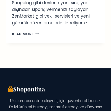
Shopping gibi devlerin yanı sıra, yurt
dışından sipariş vermenizi sağlayan
ZenMarket gibi vekil servisleri ve yeni
gümrük düzenlemelerini inceliyoruz.
JAPONYA
READ MORE
ONLINE
ALIŞVERIŞ
REHBERI
2026:
EN
İYI
SITELER
Shoponlina
Uluslararası online alışveriş için güvenilir rehberiniz.
En iyi ürünleri bulmayı, tasarruf etmeyi ve dünyanın