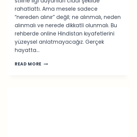
stiline ilgi duyanları ciddi şekilde
rahatlattı. Ama mesele sadece
“nereden alınır” değil; ne alınmalı, neden
alınmalı ve nerede dikkatli olunmalı. Bu
rehberde online Hindistan kıyafetlerini
yüzeysel anlatmayacağız. Gerçek
hayatta…
ONLINE
READ MORE
HINDISTAN
KIYAFETLERI:
KAPSAMLI
VE
GERÇEK
REHBER