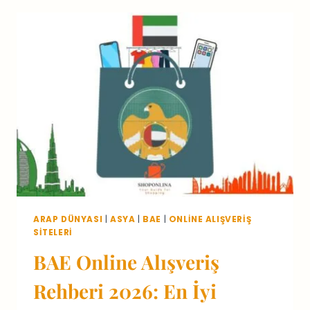
2026:
EN
İYI
SITELER
ARAP DÜNYASI
|
ASYA
|
BAE
|
ONLINE ALIŞVERIŞ
SITELERI
BAE Online Alışveriş
Rehberi 2026: En İyi