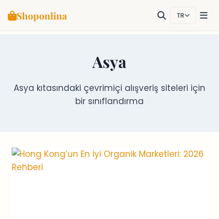
Shoponlina
TR
Skip
to
Asya
content
Asya kıtasındaki çevrimiçi alışveriş siteleri için
bir sınıflandırma