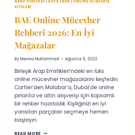
ARAP DÜNYASI
|
ASYA
|
BAE
|
ONLINE ALIŞVERIŞ
SITELERI
BAE Online Mücevher
Rehberi 2026: En İyi
Mağazalar
By
Menna Muhammad
Ağustos 5, 2022
Birleşik Arap Emirlikleri’ndeki en lüks
online mücevher mağazalarını keşfedin.
Cartier’den Malabar’a, Dubai’de online
pırlanta ve altın alışverişi için kapsamlı
bir rehber hazırladık. Kişiliğinizi en iyi
yansıtan parçaları seçmeye hemen
başlayın.
BAE
READ MORE