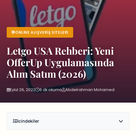
ONLINE ALIŞVERIŞ SITELERI
Letgo USA Rehberi: Yeni
OfferUp Uygulamasında
Alım Satım (2026)
Eylül 26, 2022
6 dk okuma
Abdelrahman Mohamed
Icindekiler