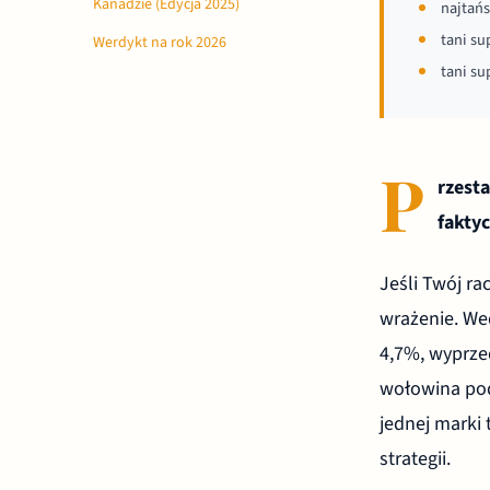
Kanadzie (Edycja 2025)
najtań
tani s
Werdykt na rok 2026
tani s
P
rzest
faktyc
Jeśli Twój ra
wrażenie. We
4,7%, wyprze
wołowina pod
jednej marki 
strategii.