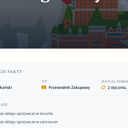
IE FAKTY
TYP
ZAKTUALIZOWA
kański
Przewodnik Zakupowy
2 stycznia,
JSZE
sze sklepy spożywcze w toronto
sze sklepy spożywcze w vancouver