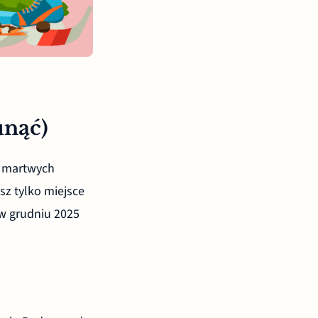
unąć)
n martwych
esz tylko miejsce
 w grudniu 2025