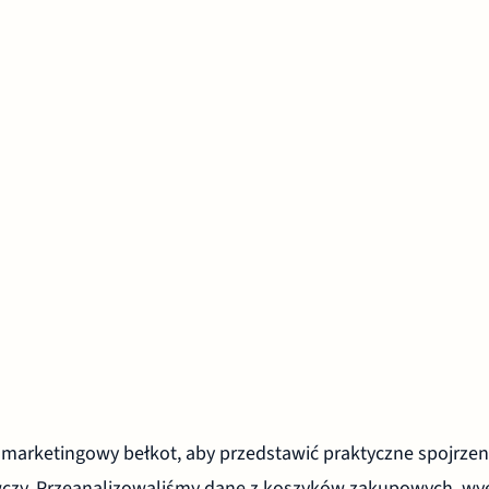
 marketingowy bełkot, aby przedstawić praktyczne spojrzen
czy. Przeanalizowaliśmy dane z koszyków zakupowych, wy