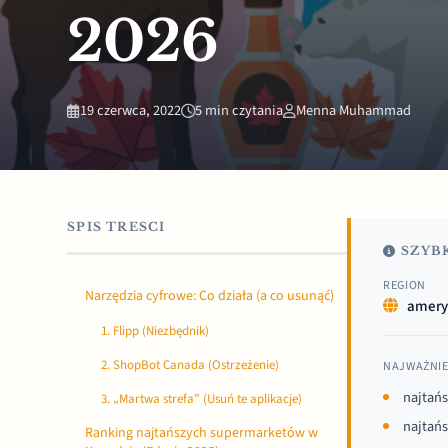
2026
19 czerwca, 2022
5 min czytania
Menna Muhammad
SPIS TRESCI
SZYBK
REGION
Narzędzia cyfrowe: Co działa (a co usunąć)
amery
1. Flipp (Niezbędnik)
2. ShopBot Canada (Ostrzeżenie)
NAJWAŻNIE
najtań
3. „Martwa strefa” (Usuń te aplikacje)
najtań
Ranking najtańszych supermarketów w