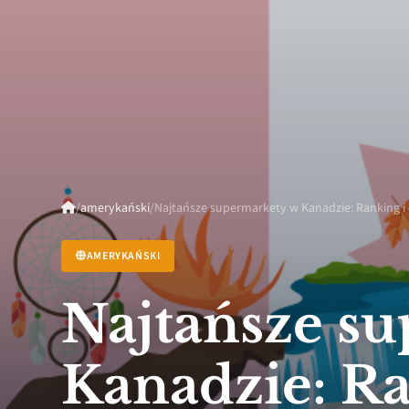
/
amerykański
/
Najtańsze supermarkety w Kanadzie: Ranking i
AMERYKAŃSKI
Najtańsze s
Kanadzie: Ra