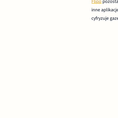
Flipp
pozosta
inne aplikac
cyfryzuje ga