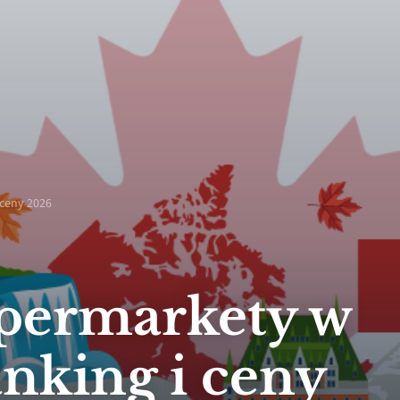
 ceny 2026
upermarkety w
nking i ceny