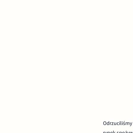
Odrzuciliśmy
rynek spożyw