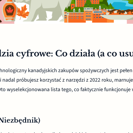
zia cyfrowe: Co działa (a co us
chnologiczny kanadyjskich zakupów spożywczych jest pełe
śli nadal próbujesz korzystać z narzędzi z 2022 roku, marnuj
Oto wyselekcjonowana lista tego, co faktycznie funkcjonuje
 (Niezbędnik)