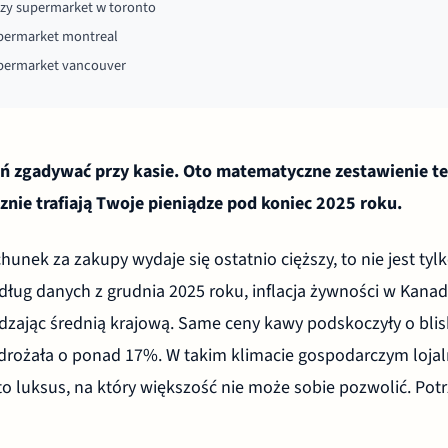
szy supermarket w toronto
upermarket montreal
upermarket vancouver
ań zgadywać przy kasie. Oto matematyczne zestawienie te
znie trafiają Twoje pieniądze pod koniec 2025 roku.
chunek za zakupy wydaje się ostatnio cięższy, to nie jest tyl
dług danych z grudnia 2025 roku, inflacja żywności w Kanad
dzając średnią krajową. Same ceny kawy podskoczyły o blis
rożała o ponad 17%. W takim klimacie gospodarczym loja
to luksus, na który większość nie może sobie pozwolić. Pot