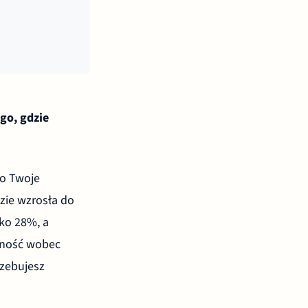
go, gdzie
ko Twoje
zie wzrosła do
ko 28%, a
lność wobec
rzebujesz