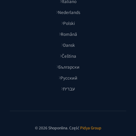
Italiano
Nederlands
Polski
Română
Dansk
Čeština
Български
Русский
עברית
© 2026 Shoponlina. Część
Pidya Group