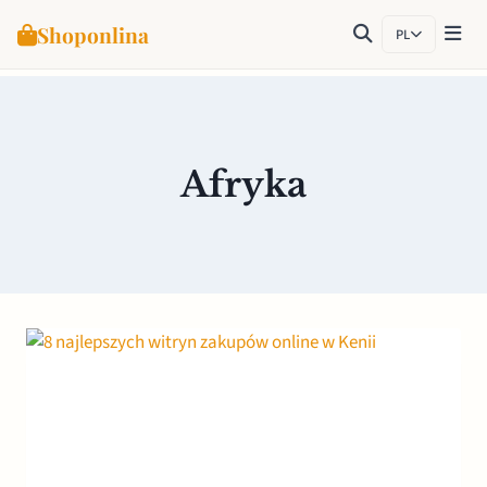
Shoponlina
PL
Przejdź
do
treści
Afryka