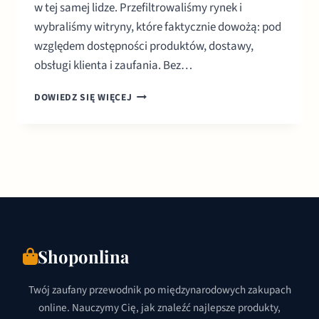
w tej samej lidze. Przefiltrowaliśmy rynek i
wybraliśmy witryny, które faktycznie dowożą: pod
względem dostępności produktów, dostawy,
obsługi klienta i zaufania. Bez…
8
DOWIEDZ SIĘ WIĘCEJ
NAJLEPSZYCH
WITRYN
ZAKUPÓW
ONLINE
W
KENII
Shoponlina
Twój zaufany przewodnik po międzynarodowych zakupach
online. Nauczymy Cię, jak znaleźć najlepsze produkty,