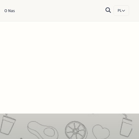
O Nas
PL