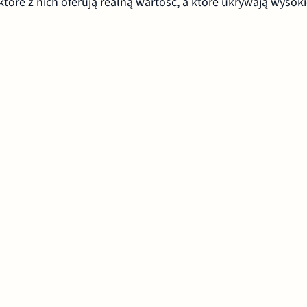
które z nich oferują realną wartość, a które ukrywają wysoki