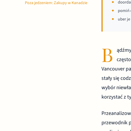
doordas
Poza jedzeniem: Zakupy w Kanadzie
pomiń 
uber je
B
ądźmy 
często
Vancouver pa
stały się cod
wybór niewła
korzystać z t
Przeanalizow
przewodnik 