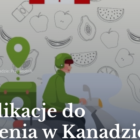
adzie: Przewodnik
likacje do
enia w Kanadzi