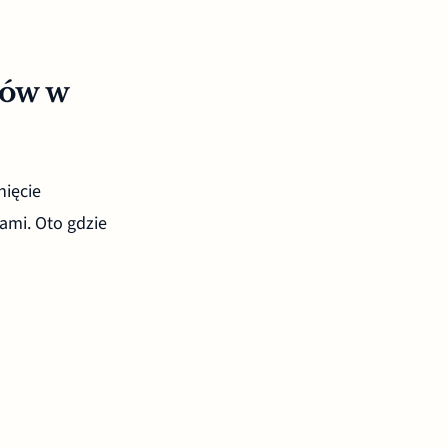
pów w
nięcie
ami. Oto gdzie