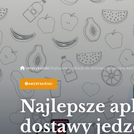
/
amerykański
/
Najlepsze aplikacje do dostawy jedzenia w Kan
AMERYKAŃSKI
Najlepsze ap
dostawy jedz