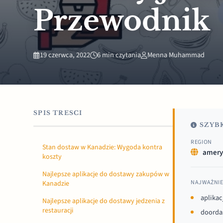
Przewodnik
19 czerwca, 2022
6 min czytania
Menna Muhammad
SPIS TRESCI
SZYBK
REGION
Stan dostaw w Kanadzie: Wygoda kontra
amery
koszty
Najlepsze aplikacje do dostawy zakupów w
NAJWAŻNIE
Kanadzie
aplikac
Najlepsze aplikacje do dostawy jedzenia z
restauracji
doorda