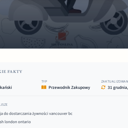
IE FAKTY
TYP
ZAKTUALIZOWA
kański
Przewodnik Zakupowy
31 grudnia
JSZE
ja do dostarczania żywności vancouver bc
sh london ontario