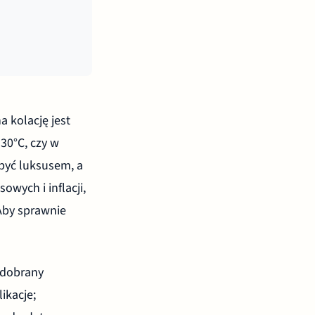
a kolację jest
30°C, czy w
 być luksusem, a
owych i inflacji,
Aby sprawnie
 dobrany
ikacje;