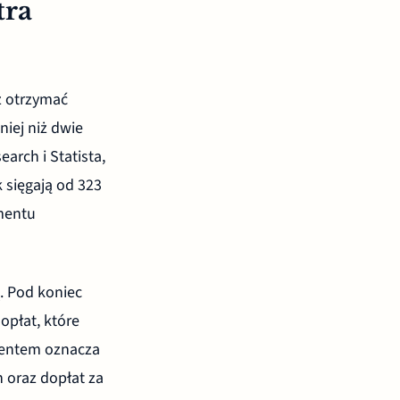
tra
z otrzymać
iej niż dwie
arch i Statista,
 sięgają od 323
gmentu
ą
. Pod koniec
 opłat, które
umentem oznacza
 oraz dopłat za