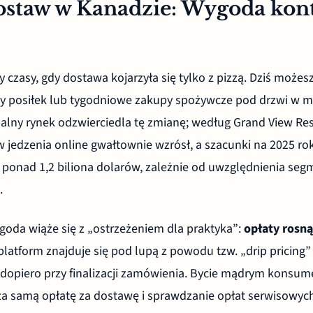
ostaw w Kanadzie: Wygoda kon
czasy, gdy dostawa kojarzyła się tylko z pizzą. Dziś możes
y posiłek lub tygodniowe zakupy spożywcze pod drzwi w mn
alny rynek odzwierciedla tę zmianę; według Grand View Rese
 jedzenia online gwałtownie wzrósł, a szacunki na 2025 rok
 ponad 1,2 biliona dolarów, zależnie od uwzględnienia se
.
goda wiąże się z „ostrzeżeniem dla praktyka”:
opłaty rosn
 platform znajduje się pod lupą z powodu tzw. „drip pricing”
ę dopiero przy finalizacji zamówienia. Bycie mądrym kons
za samą opłatę za dostawę i sprawdzanie opłat serwisowych