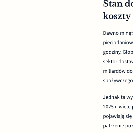
Stan d
koszty
Dawno minęły 
pięciodaniow
godziny. Glob
sektor dostaw
miliardów do
spożywczego
Jednak ta wy
2025 r. wiele
pojawiają si
patrzenie po