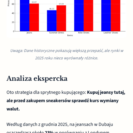
Uwaga: Dane historyczne pokazują większą przepaść, ale rynki w
2025 roku nieco wyrównały różnice.
Analiza ekspercka
Oto strategia dla sprytnego kupującego:
Kupuj jeansy tutaj,
ale przed zakupem sneakersów sprawdź kurs wymiany
walut.
Według danych z grudnia 2025, na jeansach w Dubaju
oszczędzasz około
23%
w porównaniu z Londynem.