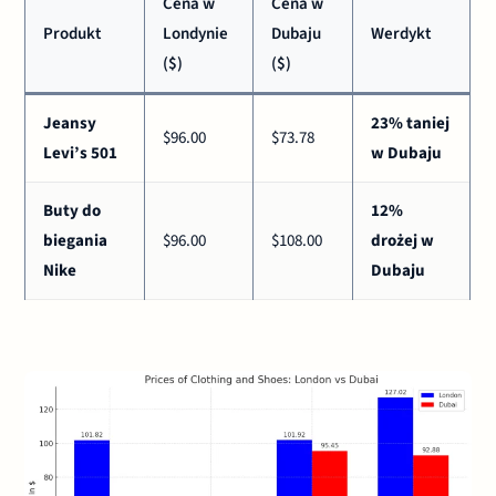
Cena w
Cena w
Produkt
Londynie
Dubaju
Werdykt
($)
($)
Jeansy
23% taniej
$96.00
$73.78
Levi’s 501
w Dubaju
Buty do
12%
biegania
$96.00
$108.00
drożej w
Nike
Dubaju