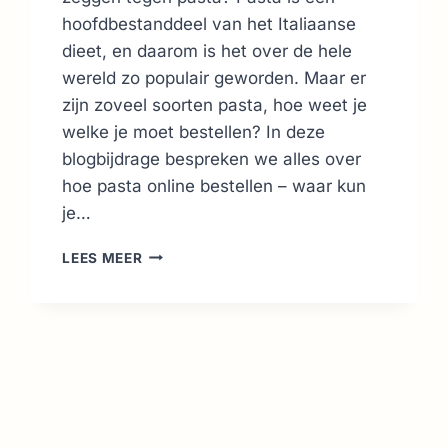
hoofdbestanddeel van het Italiaanse
dieet, en daarom is het over de hele
wereld zo populair geworden. Maar er
zijn zoveel soorten pasta, hoe weet je
welke je moet bestellen? In deze
blogbijdrage bespreken we alles over
hoe pasta online bestellen – waar kun
je…
HOE
LEES MEER
PASTA
ONLINE
BESTELLEN
:
SOORTEN,
VOEDING
EN
MEER
2026