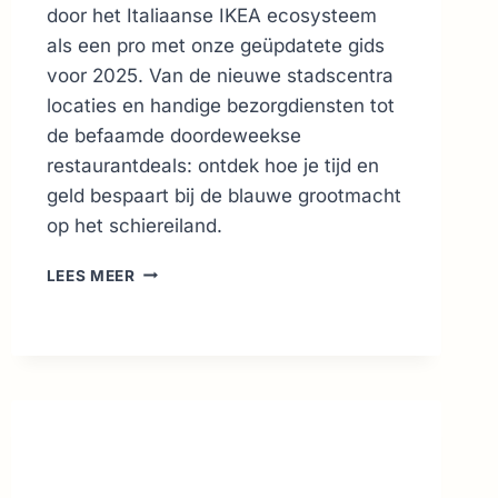
door het Italiaanse IKEA ecosysteem
als een pro met onze geüpdatete gids
voor 2025. Van de nieuwe stadscentra
locaties en handige bezorgdiensten tot
de befaamde doordeweekse
restaurantdeals: ontdek hoe je tijd en
geld bespaart bij de blauwe grootmacht
op het schiereiland.
IKEA
LEES MEER
ITALIË
GIDS
2026:
LOCATIES,
ONLINE
BESTELLEN
&
TIPS