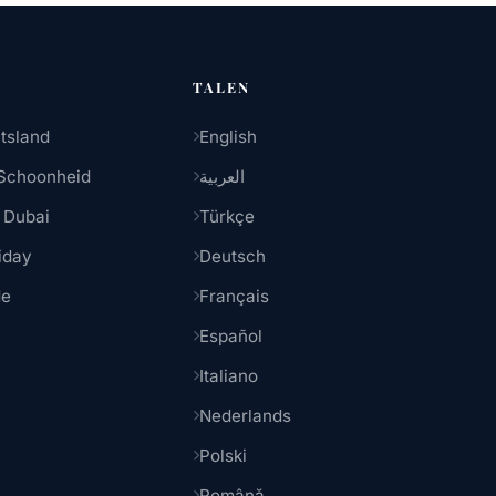
TALEN
tsland
English
Schoonheid
العربية
 Dubai
Türkçe
iday
Deutsch
de
Français
Español
Italiano
Nederlands
Polski
Română