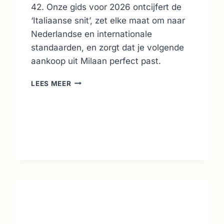
42. Onze gids voor 2026 ontcijfert de
‘Italiaanse snit’, zet elke maat om naar
Nederlandse en internationale
standaarden, en zorgt dat je volgende
aankoop uit Milaan perfect past.
ITALIAANSE
LEES MEER
KLEDINGMATEN
OMZETTEN:
GIDS
VOOR
2026
(EU
&
US)