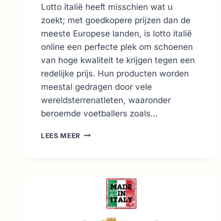
Lotto italië heeft misschien wat u
zoekt; met goedkopere prijzen dan de
meeste Europese landen, is lotto italië
online een perfecte plek om schoenen
van hoge kwaliteit te krijgen tegen een
redelijke prijs. Hun producten worden
meestal gedragen door vele
wereldsterrenatleten, waaronder
beroemde voetballers zoals…
LOTTO
LEES MEER
ITALIË
ONLINE
SCHOENEN
..
ALLES
WAT
JE
MOET