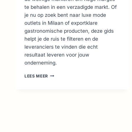
te behalen in een verzadigde markt. Of
je nu op zoek bent naar luxe mode
outlets in Milaan of exportklare
gastronomische producten, deze gids
helpt je de ruis te filteren en de
leveranciers te vinden die echt
resultaat leveren voor jouw
onderneming.
GROOTHANDEL
LEES MEER
ITALIË:
DE
GIDS
VOOR
LEVERANCIERS
&
MARKTEN
(2026)