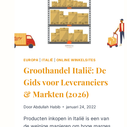
WETEN
2026
EUROPA
|
ITALIË
|
ONLINE WINKELSITES
Groothandel Italië: De
Gids voor Leveranciers
& Markten (2026)
Door
Abdullah Habib
januari 24, 2022
Producten inkopen in Italië is een van
de weinige manieren om hoge marges