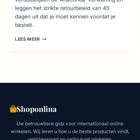
leggen het strikte retourbeleid van 45
dagen uit dat je moet kennen voordat je
bestelt.
CROCS
LEES MEER
AUSTRALIË
GIDS:
WINKELS,
KORTINGEN
&
RETOURBELEID
Shoponlina
Uw betrouwbare gids voor internationaal online
winkelen. Wij leren u hoe u de beste producten vindt,
geld bespaart en veilig kunt winkelen.