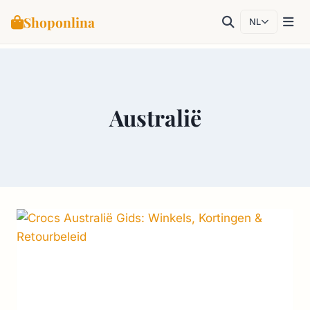
Shoponlina
NL
Doorgaan
naar
inhoud
Australië