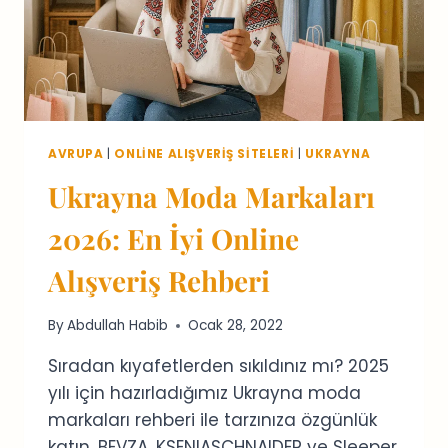
AVRUPA
|
ONLINE ALIŞVERIŞ SITELERI
|
UKRAYNA
Ukrayna Moda Markaları
2026: En İyi Online
Alışveriş Rehberi
By
Abdullah Habib
Ocak 28, 2022
Sıradan kıyafetlerden sıkıldınız mı? 2025
yılı için hazırladığımız Ukrayna moda
markaları rehberi ile tarzınıza özgünlük
katın. BEVZA, KSENIASCHNAIDER ve Sleeper