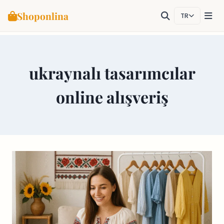
Shoponlina
TR
Skip
to
content
ukraynalı tasarımcılar
online alışveriş