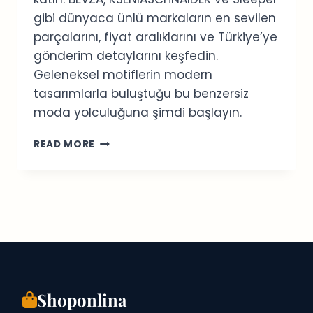
gibi dünyaca ünlü markaların en sevilen
parçalarını, fiyat aralıklarını ve Türkiye’ye
gönderim detaylarını keşfedin.
Geleneksel motiflerin modern
tasarımlarla buluştuğu bu benzersiz
moda yolculuğuna şimdi başlayın.
UKRAYNA
READ MORE
MODA
MARKALARI
2026:
EN
İYI
ONLINE
ALIŞVERIŞ
REHBERI
Shoponlina