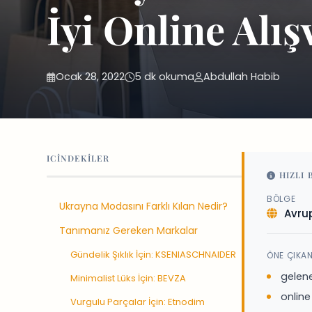
İyi Online Alış
Ocak 28, 2022
5 dk okuma
Abdullah Habib
ICINDEKILER
HIZLI 
BÖLGE
Ukrayna Modasını Farklı Kılan Nedir?
Avru
Tanımanız Gereken Markalar
Gündelik Şıklık İçin: KSENIASCHNAIDER
ÖNE ÇIKA
gelen
Minimalist Lüks İçin: BEVZA
online
Vurgulu Parçalar İçin: Etnodim