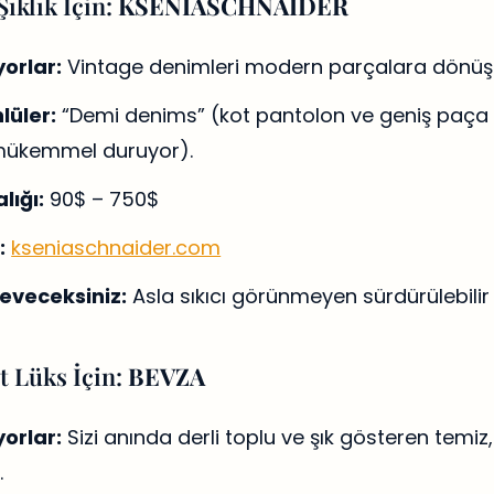
ıklık İçin:
KSENIASCHNAIDER
orlar:
Vintage denimleri modern parçalara dönüşt
lüler:
“Demi denims” (kot pantolon ve geniş paça şor
 mükemmel duruyor).
lığı:
90$ – 750$
:
kseniaschnaider.com
eveceksiniz:
Asla sıkıcı görünmeyen sürdürülebilir
t Lüks İçin:
BEVZA
orlar:
Sizi anında derli toplu ve şık gösteren temiz
.