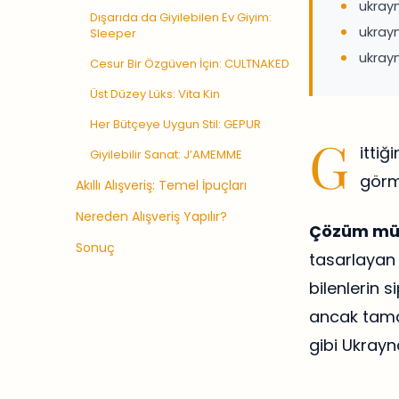
ukray
Dışarıda da Giyilebilen Ev Giyim:
ukrayn
Sleeper
ukrayn
Cesur Bir Özgüven İçin: CULTNAKED
Üst Düzey Lüks: Vita Kin
Her Bütçeye Uygun Stil: GEPUR
G
ittiğ
Giyilebilir Sanat: J’AMEMME
görme
Akıllı Alışveriş: Temel İpuçları
Nereden Alışveriş Yapılır?
Çözüm mü
Sonuç
tasarlayan 
bilenlerin s
ancak tama
gibi Ukrayn