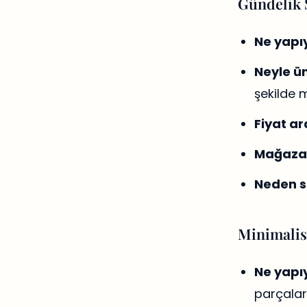
Gündelik Ş
Ne yapıy
Neyle ün
şekilde
Fiyat ara
Mağaza
Neden s
Minimalis
Ne yapıy
parçalar