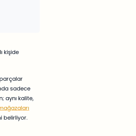
ı kişide
parçalar
randa sadece
; aynı kalite,
 mağazaları
belirliyor.