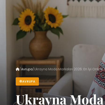
/
Avrupa
/
Ukrayna Moda Markaları 2026: En İyi Online A
AVRUPA
Ukrayna Moda 