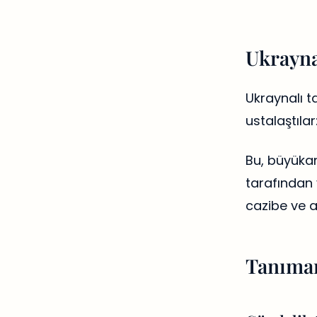
Ukrayna
Ukraynalı t
ustalaştılar
Bu, büyükann
tarafından 
cazibe ve a
Tanıman