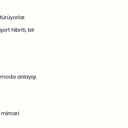
ürüyorlar.
t hibriti, bir
 moda anlayışı.
, mimari