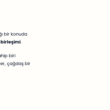
ğı bir konuda
birleşimi
.
hip biri
ler, çağdaş bir