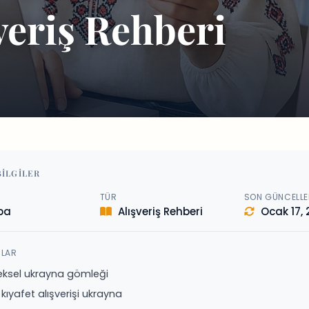
veriş Rehberi
BILGILER
TÜR
SON GÜNCELL
pa
Alışveriş Rehberi
Ocak 17,
NLAR
eksel ukrayna gömleği
 kıyafet alışverişi ukrayna