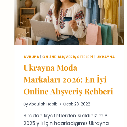
AVRUPA
|
ONLINE ALIŞVERIŞ SITELERI
|
UKRAYNA
Ukrayna Moda
Markaları 2026: En İyi
Online Alışveriş Rehberi
By
Abdullah Habib
Ocak 28, 2022
Sıradan kıyafetlerden sıkıldınız mı?
2025 yılı için hazırladığımız Ukrayna