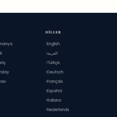
DILLER
manya
English
ik
العربية
riş
Türkçe
riday
Deutsch
ası
Français
Español
Italiano
Nederlands