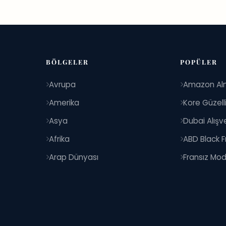
BÖLGELER
POPÜLER
Avrupa
Amazon Al
Amerika
Kore Güzell
Asya
Dubai Alışve
Afrika
ABD Black F
Arap Dünyası
Fransız Mod