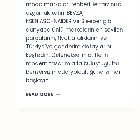
moda markaları rehberi ile tarzınıza
özgünlük katın. BEVZA,
KSENIASCHNAIDER ve Sleeper gibi
dünyaca ünlü markaların en sevilen
parçalarını, fiyat aralıklarını ve
Türkiye’ye gönderim detaylarını
keşfedin. Geleneksel motiflerin
modern tasarımlarla buluştuğu bu
benzersiz moda yolculuğuna şimdi
başlayın.
UKRAYNA
READ MORE
MODA
MARKALARI
2026:
EN
İYI
ONLINE
ALIŞVERIŞ