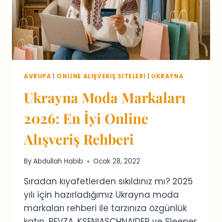
AVRUPA
|
ONLINE ALIŞVERIŞ SITELERI
|
UKRAYNA
Ukrayna Moda Markaları
2026: En İyi Online
Alışveriş Rehberi
By
Abdullah Habib
Ocak 28, 2022
Sıradan kıyafetlerden sıkıldınız mı? 2025
yılı için hazırladığımız Ukrayna moda
markaları rehberi ile tarzınıza özgünlük
katın. BEVZA, KSENIASCHNAIDER ve Sleeper