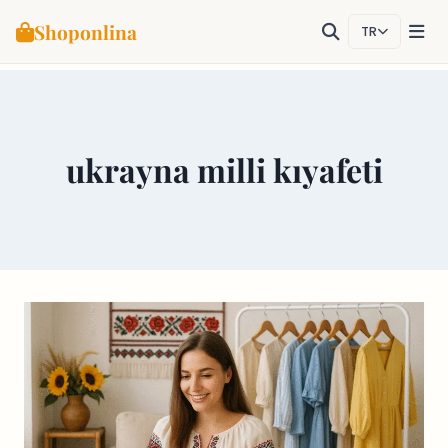
Shoponlina
TR
Skip
to
content
ukrayna milli kıyafeti