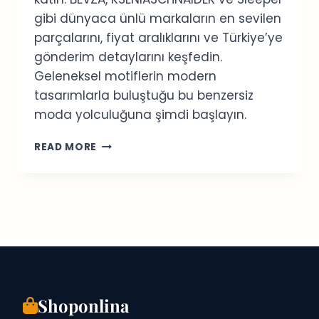
gibi dünyaca ünlü markaların en sevilen
parçalarını, fiyat aralıklarını ve Türkiye’ye
gönderim detaylarını keşfedin.
Geleneksel motiflerin modern
tasarımlarla buluştuğu bu benzersiz
moda yolculuğuna şimdi başlayın.
UKRAYNA
READ MORE
MODA
MARKALARI
2026:
EN
İYI
ONLINE
ALIŞVERIŞ
REHBERI
Shoponlina