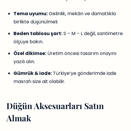
Tema uyumu:
Gelinlik, mekân ve damatlıkla
birlikte düşünülmeli.
Beden tablosu şart:
S – M – L değil, santimetre
ölçüye bakın.
Özel dikimse:
Üretim öncesi tasarım onayını
yazılı alın.
Gümrük & iade:
Türkiye’ye gönderimde iade
masrafı size ait olabilir.
Düğün Aksesuarları Satın
Almak