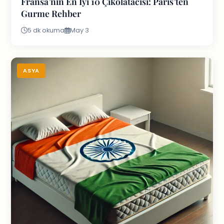
Fransa’nın En İyi 10 Çikolatacısı: Paris’ten
Gurme Rehber
5 dk okuma
May 3
ASYA