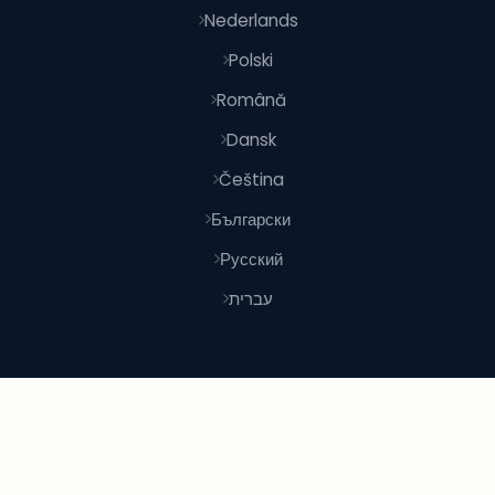
Nederlands
Polski
Română
Dansk
Čeština
Български
Русский
עברית
© 2026 Shoponlina. Bir parçası
Pidya Group
İle yapıldı
dünya genelinde akıllı alışverişçiler için