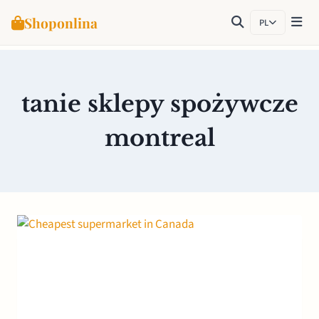
Shoponlina
PL
Przejdź
do
treści
tanie sklepy spożywcze
montreal