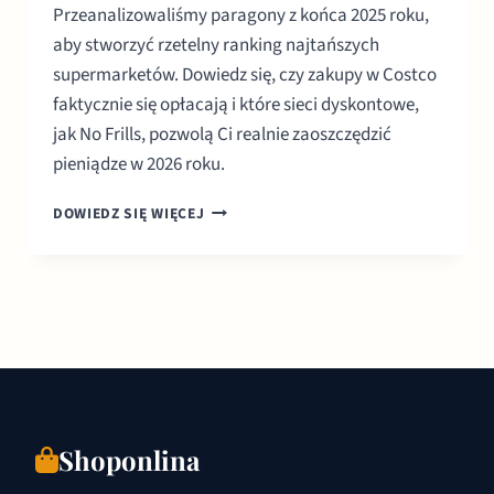
Przeanalizowaliśmy paragony z końca 2025 roku,
aby stworzyć rzetelny ranking najtańszych
supermarketów. Dowiedz się, czy zakupy w Costco
faktycznie się opłacają i które sieci dyskontowe,
jak No Frills, pozwolą Ci realnie zaoszczędzić
pieniądze w 2026 roku.
NAJTAŃSZE
DOWIEDZ SIĘ WIĘCEJ
SUPERMARKETY
W
KANADZIE:
RANKING
I
CENY
2026
Shoponlina