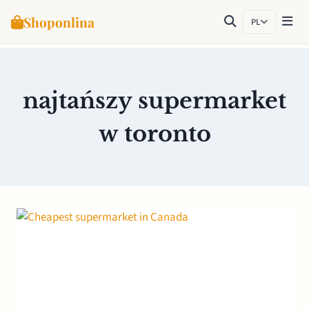
Shoponlina
PL
Przejdź
do
treści
najtańszy supermarket
w toronto