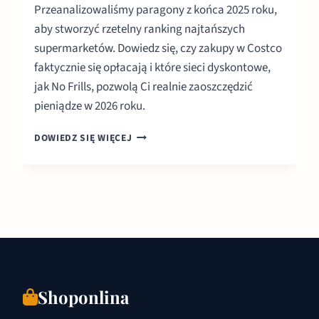
Przeanalizowaliśmy paragony z końca 2025 roku,
aby stworzyć rzetelny ranking najtańszych
supermarketów. Dowiedz się, czy zakupy w Costco
faktycznie się opłacają i które sieci dyskontowe,
jak No Frills, pozwolą Ci realnie zaoszczędzić
pieniądze w 2026 roku.
NAJTAŃSZE
DOWIEDZ SIĘ WIĘCEJ
SUPERMARKETY
W
KANADZIE:
RANKING
I
CENY
2026
Shoponlina