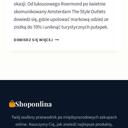
okazji. Od luksusowego Roermond po świetnie
skomunikowany Amsterdam The Style Outlets
dowiedz się, gdzie upolować markową odzież ze
zniżką do 70% i uniknąć turystycznych pułapek.
OUTLETY
DOWIEDZ SIĘ WIĘCEJ
W
HOLANDII:
GDZIE
KUPOWAĆ
MARKOWĄ
ODZIEŻ
DO
70%
TANIEJ?
Shoponlina
Twój zaufany przewodnik po międzynarodowych zakupach
online. Nauczymy Cię, jak znaleźć najlepsze produkty,