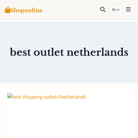
Shoponlina
PL
Przejdź
do
treści
best outlet netherlands