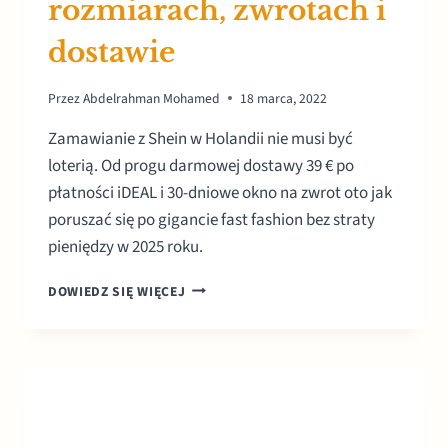
rozmiarach, zwrotach i
dostawie
Przez
Abdelrahman Mohamed
18 marca, 2022
Zamawianie z Shein w Holandii nie musi być
loterią. Od progu darmowej dostawy 39 € po
płatności iDEAL i 30-dniowe okno na zwrot oto jak
poruszać się po gigancie fast fashion bez straty
pieniędzy w 2025 roku.
SHEIN
DOWIEDZ SIĘ WIĘCEJ
HOLANDIA:
PRZEWODNIK
PO
ROZMIARACH,
ZWROTACH
I
DOSTAWIE