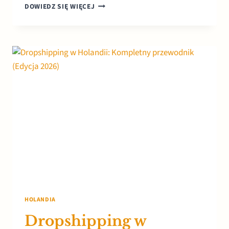
OUTLETY
DOWIEDZ SIĘ WIĘCEJ
W
HOLANDII:
GDZIE
KUPOWAĆ
MARKOWĄ
ODZIEŻ
DO
70%
TANIEJ?
HOLANDIA
Dropshipping w