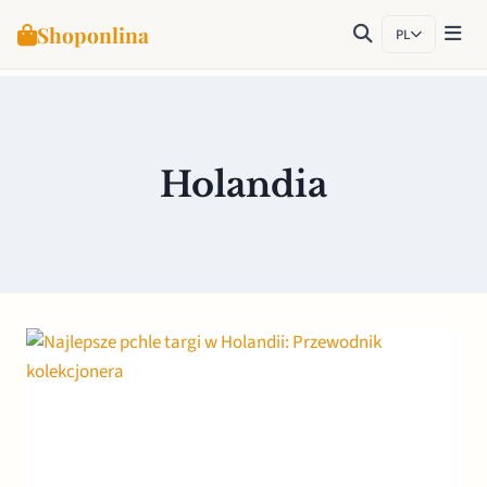
Shoponlina
PL
Przejdź
do
treści
Holandia