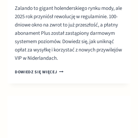
Zalando to gigant holenderskiego rynku mody, ale
2025 rok przyniósł rewolucję w regulaminie. 100-
dniowe okno na zwrot to już przeszłość, a płatny
abonament Plus został zastąpiony darmowym
systemem poziomów. Dowiedz się, jak uniknąć
opłat za wysyłkę i korzystać z nowych przywilejów
VIP w Niderlandach.
ZALANDO
DOWIEDZ SIĘ WIĘCEJ
HOLANDIA
PRZEWODNIK:
NOWE
ZWROTY
I
DARMOWY
PLUS
(2026)