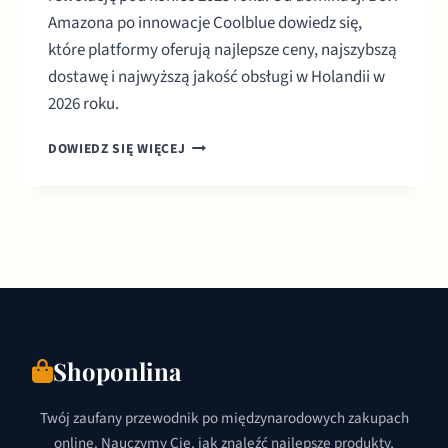
Amazona po innowacje Coolblue dowiedz się,
które platformy oferują najlepsze ceny, najszybszą
dostawę i najwyższą jakość obsługi w Holandii w
2026 roku.
TOP
DOWIEDZ SIĘ WIĘCEJ
10
SKLEPÓW
INTERNETOWYCH
W
HOLANDII:
PRZEWODNIK
2026
Shoponlina
Twój zaufany przewodnik po międzynarodowych zakupach
online. Nauczymy Cię, jak znaleźć najlepsze produkty,