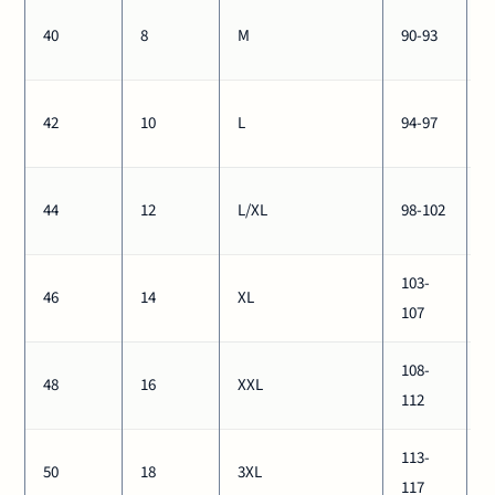
7
40
8
M
90-93
7
7
42
10
L
94-97
8
8
44
12
L/XL
98-102
8
103-
8
46
14
XL
107
9
108-
9
48
16
XXL
112
9
113-
9
50
18
3XL
117
1