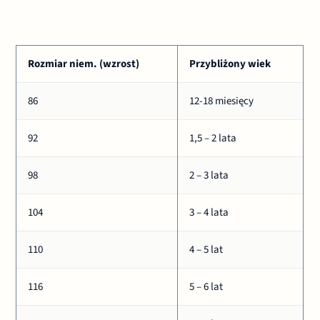
Rozmiar niem. (wzrost)
Przybliżony wiek
86
12-18 miesięcy
92
1,5 – 2 lata
98
2 – 3 lata
104
3 – 4 lata
110
4 – 5 lat
116
5 – 6 lat