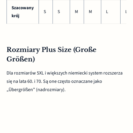
Szacowany
S
S
M
M
L
L
krój
Rozmiary Plus Size (Große
Größen)
Dla rozmiarów 5XL i większych niemiecki system rozszerza
się na lata 60. i 70. Są one często oznaczane jako
„Übergrößen” (nadrozmiary).