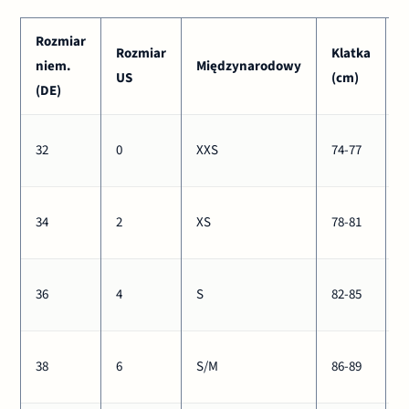
Rozmiar
Rozmiar
Klatka
T
niem.
Międzynarodowy
US
(cm)
(
(DE)
6
32
0
XXS
74-77
6
6
34
2
XS
78-81
6
6
36
4
S
82-85
6
7
38
6
S/M
86-89
7