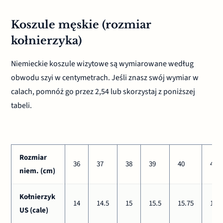
Koszule męskie (rozmiar
kołnierzyka)
Niemieckie koszule wizytowe są wymiarowane według
obwodu szyi w centymetrach. Jeśli znasz swój wymiar w
calach, pomnóż go przez 2,54 lub skorzystaj z poniższej
tabeli.
Rozmiar
36
37
38
39
40
41
niem. (cm)
Kołnierzyk
14
14.5
15
15.5
15.75
16
US (cale)