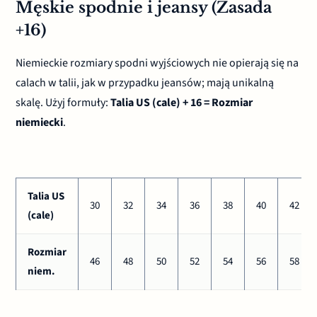
Męskie spodnie i jeansy (Zasada
+16)
Niemieckie rozmiary spodni wyjściowych nie opierają się na
calach w talii, jak w przypadku jeansów; mają unikalną
skalę. Użyj formuły:
Talia US (cale) + 16 = Rozmiar
niemiecki
.
Talia US
30
32
34
36
38
40
42
(cale)
Rozmiar
46
48
50
52
54
56
58
niem.