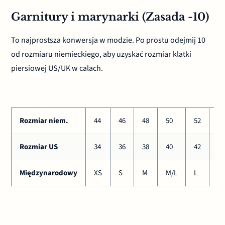
Garnitury i marynarki (Zasada -10)
To najprostsza konwersja w modzie. Po prostu odejmij 10
od rozmiaru niemieckiego, aby uzyskać rozmiar klatki
piersiowej US/UK w calach.
Rozmiar niem.
44
46
48
50
52
54
Rozmiar US
34
36
38
40
42
44
Międzynarodowy
XS
S
M
M/L
L
X