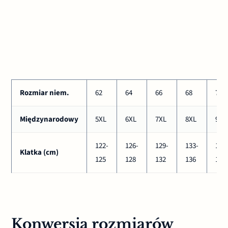
Rozmiar niem.
62
64
66
68
70
Międzynarodowy
5XL
6XL
7XL
8XL
9XL
122-
126-
129-
133-
137
Klatka (cm)
125
128
132
136
140
Konwersja rozmiarów