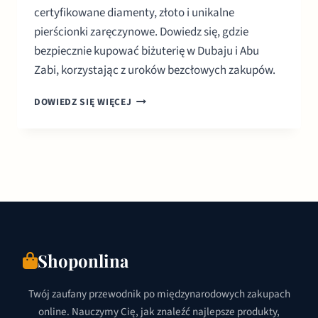
certyfikowane diamenty, złoto i unikalne
pierścionki zaręczynowe. Dowiedz się, gdzie
bezpiecznie kupować biżuterię w Dubaju i Abu
Zabi, korzystając z uroków bezcłowych zakupów.
BIŻUTERIA
DOWIEDZ SIĘ WIĘCEJ
ONLINE
W
ZEA
TWÓJ
KOMPLETNY
PRZEWODNIK
2026
Shoponlina
Twój zaufany przewodnik po międzynarodowych zakupach
online. Nauczymy Cię, jak znaleźć najlepsze produkty,