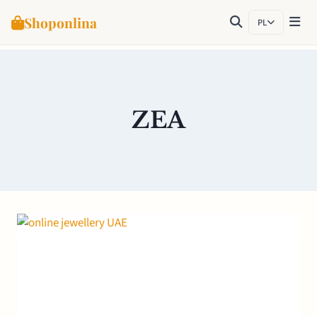
Shoponlina
PL
Przejdź
do
treści
ZEA