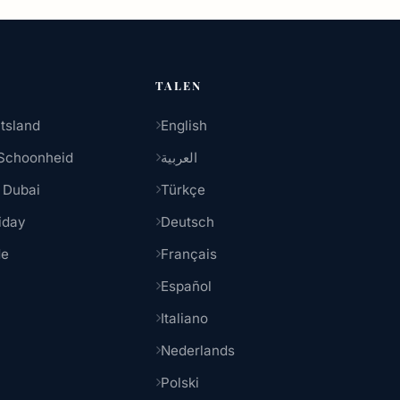
TALEN
tsland
English
Schoonheid
العربية
 Dubai
Türkçe
iday
Deutsch
de
Français
Español
Italiano
Nederlands
Polski