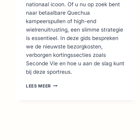
nationaal icoon. Of u nu op zoek bent
naar betaalbare Quechua
kampeerspullen of high-end
wielrenuitrusting, een slimme strategie
is essentieel. In deze gids bespreken
we de nieuwste bezorgkosten,
verborgen kortingssecties zoals
Seconde Vie en hoe u aan de slag kunt
bij deze sportreus.
DECATHLON
LEES MEER
FRANKRIJK:
DÉ
GIDS
VOOR
SLIM
SHOPPEN
&
TIPS