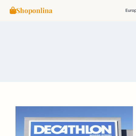
Shoponlina
Euro
Doorgaan
naar
inhoud