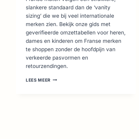
slankere standaard dan de ‘vanity
sizing’ die we bij veel internationale
merken zien. Bekijk onze gids met
geverifieerde omzettabellen voor heren,
dames en kinderen om Franse merken
te shoppen zonder de hoofdpijn van
verkeerde pasvormen en
retourzendingen.
FRANSE
LEES MEER
KLEDINGMATEN
OMZETGIDS:
EU,
US
&
UK
MAATTABELLEN