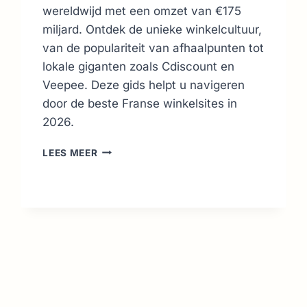
wereldwijd met een omzet van €175
miljard. Ontdek de unieke winkelcultuur,
van de populariteit van afhaalpunten tot
lokale giganten zoals Cdiscount en
Veepee. Deze gids helpt u navigeren
door de beste Franse winkelsites in
2026.
ONLINE
LEES MEER
WINKELEN
IN
FRANKRIJK:
DE
BESTE
SITES
VAN
2026