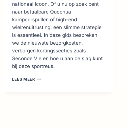
nationaal icoon. Of u nu op zoek bent
naar betaalbare Quechua
kampeerspullen of high-end
wielrenuitrusting, een slimme strategie
is essentieel. In deze gids bespreken
we de nieuwste bezorgkosten,
verborgen kortingssecties zoals
Seconde Vie en hoe u aan de slag kunt
bij deze sportreus.
DECATHLON
LEES MEER
FRANKRIJK:
DÉ
GIDS
VOOR
SLIM
SHOPPEN
&
TIPS