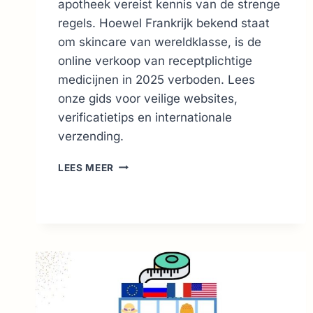
apotheek vereist kennis van de strenge
regels. Hoewel Frankrijk bekend staat
om skincare van wereldklasse, is de
online verkoop van receptplichtige
medicijnen in 2025 verboden. Lees
onze gids voor veilige websites,
verificatietips en internationale
verzending.
ONLINE
LEES MEER
APOTHEEK
FRANKRIJK:
VEILIG
BESTELLEN
&
REGELS
2026