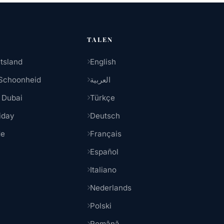
TALEN
tsland
English
Schoonheid
العربية
 Dubai
Türkçe
iday
Deutsch
de
Français
Español
Italiano
Nederlands
Polski
Română