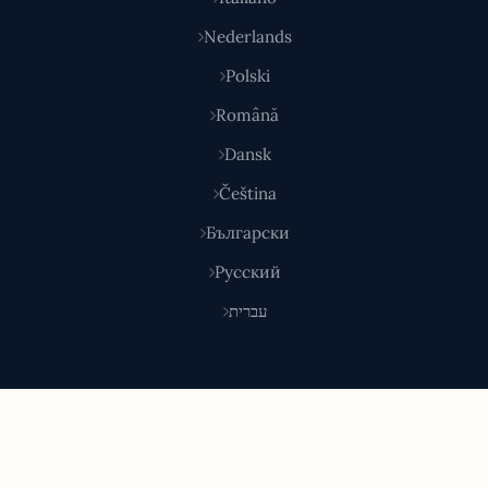
Nederlands
Polski
Română
Dansk
Čeština
Български
Русский
עברית
© 2026 Shoponlina. Parte di
Pidya Group