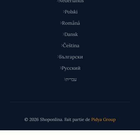
Nederlands
Polski
Română
Dansk
Čeština
Български
Русский
עברית
© 2026 Shoponlina. Fait partie de
Pidya Group
Fait avec
pour les acheteurs malins du monde entier