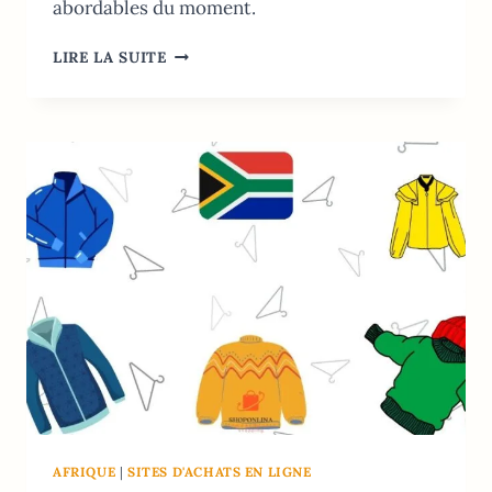
abordables du moment.
BOUTIQUES
LIRE LA SUITE
DE
VÊTEMENTS
EN
LIGNE
ABORDABLES
AU
NIGERIA:
LE
GUIDE
2026
AFRIQUE
|
SITES D'ACHATS EN LIGNE