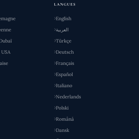
LANGUES
emagne
English
éenne
العربية
Dubaï
Türkçe
y USA
Deutsch
aise
Français
Español
Italiano
Nederlands
Polski
Română
Dansk