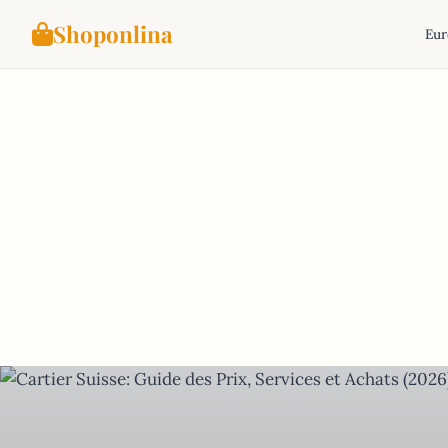
Shoponlina
Eur
Aller
au
contenu