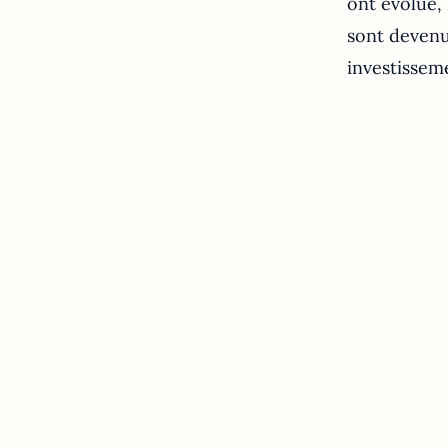
ont évolué, 
sont devenus
investissem