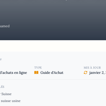
hamed
F
TYPE
MIS À JOUR
d'achats en ligne
Guide d'Achat
janvier 2,
LÉS
r Suisse
r suisse usine