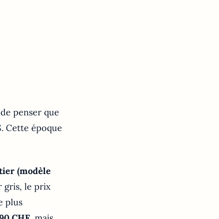
t de penser que
 $. Cette époque
tier (modèle
 gris, le prix
e plus
90 CHF
, mais