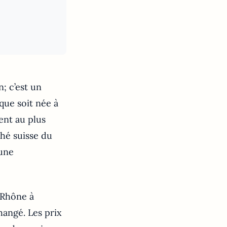
; c’est un
que soit née à
ent au plus
hé suisse du
 une
 Rhône à
angé. Les prix