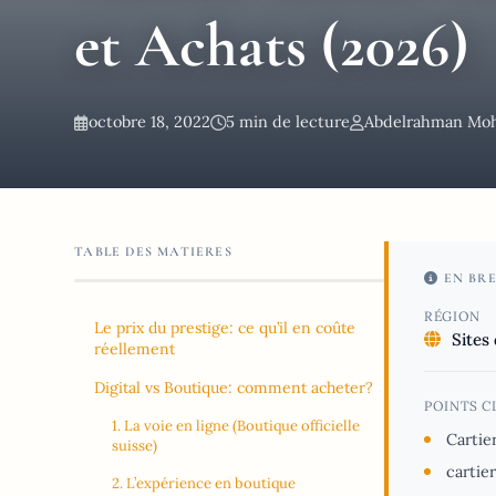
et Achats (2026)
octobre 18, 2022
5 min de lecture
Abdelrahman Mo
TABLE DES MATIERES
EN BRE
RÉGION
Le prix du prestige: ce qu’il en coûte
Sites 
réellement
Digital vs Boutique: comment acheter?
POINTS C
1. La voie en ligne (Boutique officielle
Cartie
suisse)
cartie
2. L’expérience en boutique