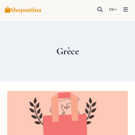
Shoponlina
FR
Aller
au
contenu
Grèce