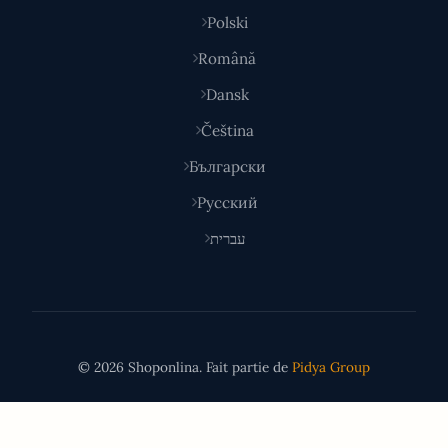
Polski
Română
Dansk
Čeština
Български
Русский
עברית
© 2026 Shoponlina. Fait partie de
Pidya Group
Fait avec
pour les acheteurs malins du monde entier