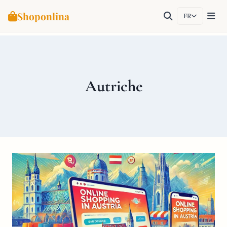
Shoponlina
FR
Aller
au
contenu
Autriche