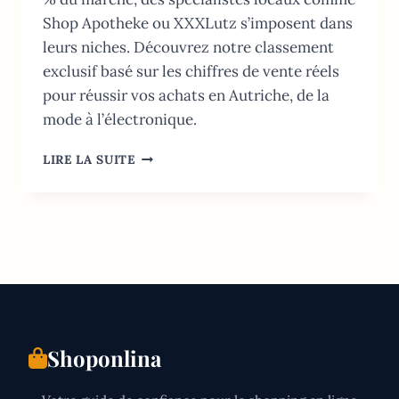
Shop Apotheke ou XXXLutz s’imposent dans
leurs niches. Découvrez notre classement
exclusif basé sur les chiffres de vente réels
pour réussir vos achats en Autriche, de la
mode à l’électronique.
TOP
LIRE LA SUITE
10
DES
MEILLEURS
SITES
DE
SHOPPING
EN
LIGNE
EN
AUTRICHE
Shoponlina
(2026)