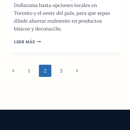
Dollarama hasta opciones locales en
Toronto y el oeste del pa1s, para que sepas
d3nde ahorrar realmente en productos
b1sicos y decoraci3n.
TIENDAS
LEER MÁS
DE
DESCUENTO
EN
CANAD1:
Navegación
Página
Siguiente
1
2
3
GU1A
DE
de
anterior
página
AHORRO
2026
página