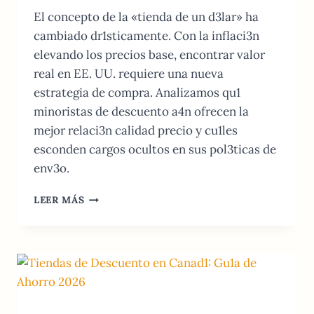
El concepto de la «tienda de un d3lar» ha
cambiado dr1sticamente. Con la inflaci3n
elevando los precios base, encontrar valor
real en EE. UU. requiere una nueva
estrategia de compra. Analizamos qu1
minoristas de descuento a4n ofrecen la
mejor relaci3n calidad precio y cu1les
esconden cargos ocultos en sus pol3ticas de
env3o.
MEJORES
LEER MÁS
TIENDAS
DE
DESCUENTO
EN
EE.
UU.:
GU3A