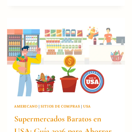
DE
NOVIA
ONLINE
EN
EE.
UU.:
GUÍA
DE
EXPERTOS
2026
AMERICANO
|
SITIOS DE COMPRAS
|
USA
Supermercados Baratos en
USA: Guía 2026 para Ahorrar