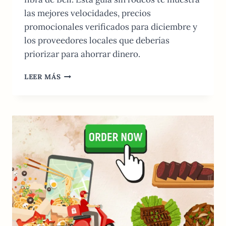
las mejores velocidades, precios
promocionales verificados para diciembre y
los proveedores locales que deberías
priorizar para ahorrar dinero.
MEJORES
LEER MÁS
PROVEEDORES
DE
INTERNET
EN
CANADÁ:
PRECIOS
Y
VELOCIDAD
2026