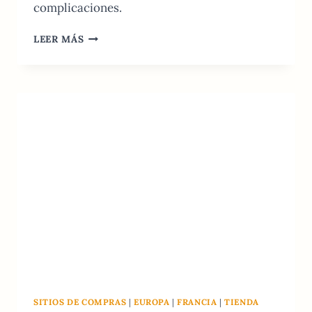
complicaciones.
MEJORES
LEER MÁS
PROVEEDORES
DE
INTERNET
EN
FRANCIA:
GUÍA
2026
SITIOS DE COMPRAS
|
EUROPA
|
FRANCIA
|
TIENDA