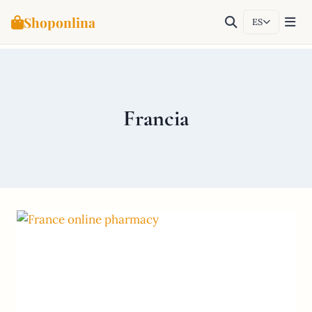
Shoponlina
ES
Saltar
al
contenido
Francia