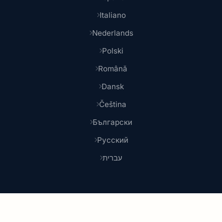
Italiano
Nederlands
Polski
Română
Dansk
Čeština
Български
Русский
עברית
© 2026 Shoponlina. Teil von
Pidya Group