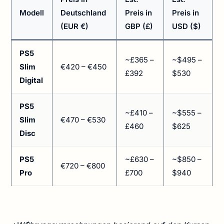
Modell
Deutschland
Preis in
Preis in
(EUR €)
GBP (£)
USD ($)
PS5
~£365 –
~$495 –
Slim
€420 – €450
£392
$530
Digital
PS5
~£410 –
~$555 –
Slim
€470 – €530
£460
$625
Disc
PS5
~£630 –
~$850 –
€720 – €800
Pro
£700
$940