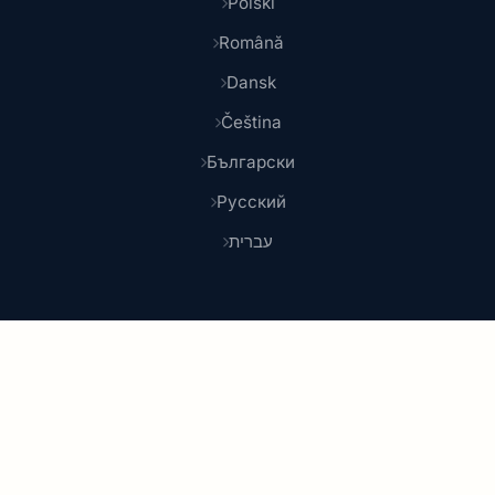
Polski
Română
Dansk
Čeština
Български
Русский
עברית
© 2026 Shoponlina. Teil von
Pidya Group
Gemacht mit
für clevere Käufer weltweit