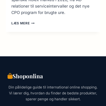
relationer til serviceintervaller og det nye
CPO program for brugte ure.
KØB
LÆS MERE
AF
ROLEX
I
SPANIEN:
KOMPLET
GUIDE
TIL
SAMLERE
(2026)
Shoponlina
Din pålidelige guide til international online shopping.
Vi lærer dig, hvordan du finder de bedste produkter,
sparer penge og handler sikkert.