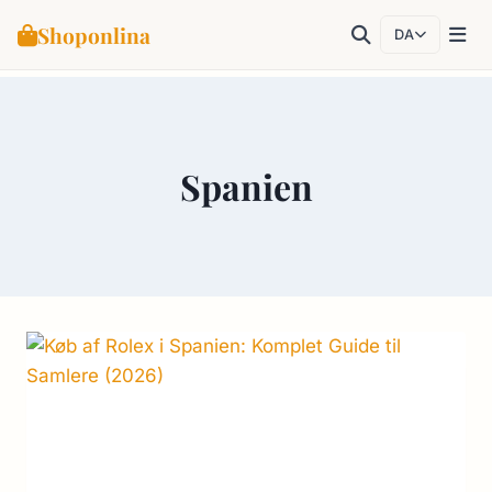
Shoponlina
DA
Fortsæt
til
indhold
Spanien