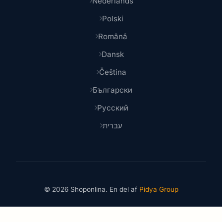
Nederlands
Polski
Română
Dansk
Čeština
Български
Русский
עברית
© 2026 Shoponlina. En del af
Pidya Group
Lavet med
for smarte shoppere verden over