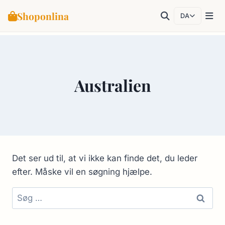
Shoponlina
DA
Fortsæt
til
indhold
Australien
Det ser ud til, at vi ikke kan finde det, du leder
efter. Måske vil en søgning hjælpe.
Søg
efter: