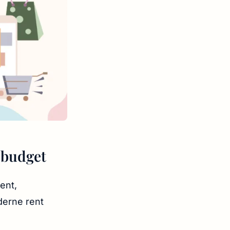
t budget
ent,
derne rent