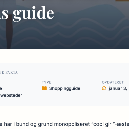
s guide
GE FAKTA
TYPE
OPDATERET
e
Shoppingguide
januar 3,
gwebsteder
e har i bund og grund monopoliseret “cool girl”-æst