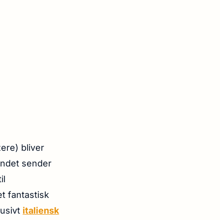
ere) bliver
andet sender
il
t fantastisk
lusivt
italiensk