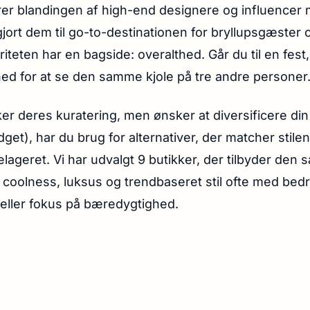
er blandingen af high-end designere og influencer 
gjort dem til go-to-destinationen for bryllupsgæster o
teten har en bagside: overalthed. Går du til en fest,
ed for at se den samme kjole på tre andre personer
ker deres kuratering, men ønsker at diversificere di
udget), har du brug for alternativer, der matcher stile
elageret. Vi har udvalgt 9 butikker, der tilbyder den
coolness, luksus og trendbaseret stil ofte med bed
t eller fokus på bæredygtighed.