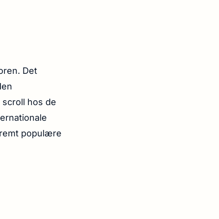
toren. Det
den
e scroll hos de
ternationale
remt populære