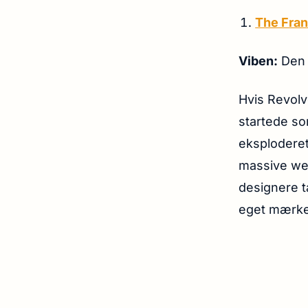
The Fran
Viben:
Den u
Hvis Revolve
startede so
eksploderet 
massive web
designere 
eget mærke