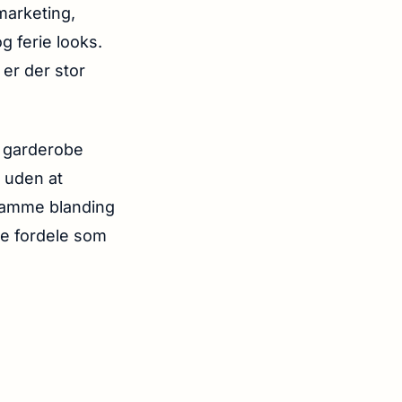
marketing,
g ferie looks.
 er der stor
.
n garderobe
n uden at
 samme blanding
re fordele som