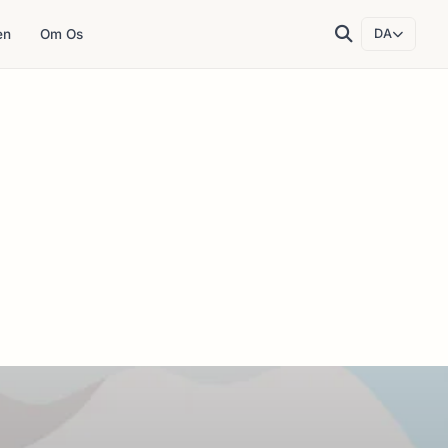
en
Om Os
DA