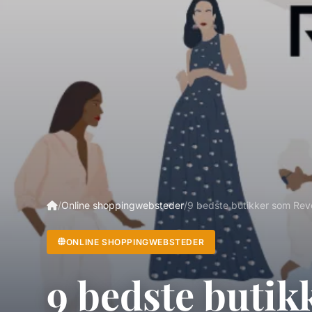
/
Online shoppingwebsteder
/
9 bedste butikker som Re
ONLINE SHOPPINGWEBSTEDER
9 bedste butik