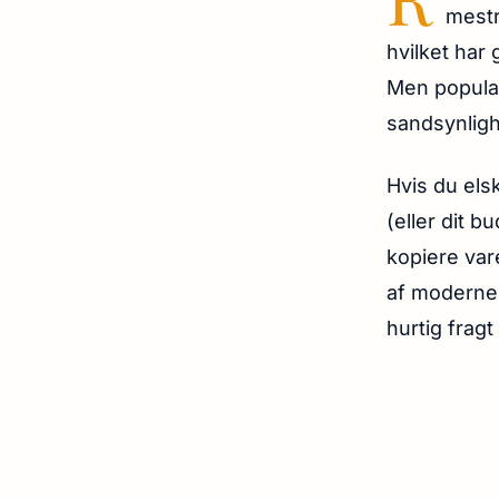
mestr
hvilket har 
Men populari
sandsynligh
Hvis du els
(eller dit b
kopiere var
af moderne 
hurtig frag