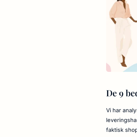
De 9 bed
Vi har anal
leveringsha
faktisk sho