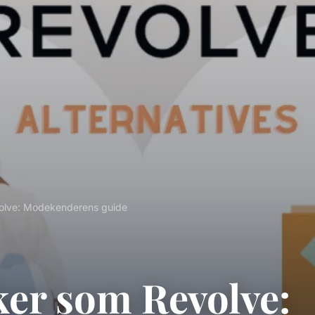
volve: Modekenderens guide
ker som Revolve: