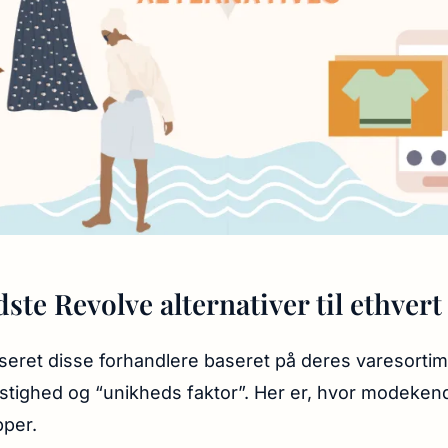
ste Revolve alternativer til ethver
yseret disse forhandlere baseret på deres varesortim
stighed og “unikheds faktor”. Her er, hvor modeken
pper.