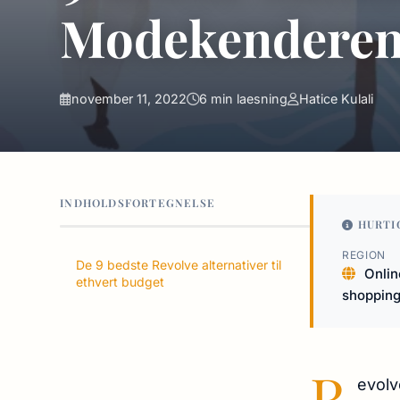
Modekenderen
november 11, 2022
6 min laesning
Hatice Kulali
INDHOLDSFORTEGNELSE
HURTI
REGION
De 9 bedste Revolve alternativer til
Onlin
ethvert budget
shoppin
R
evolv