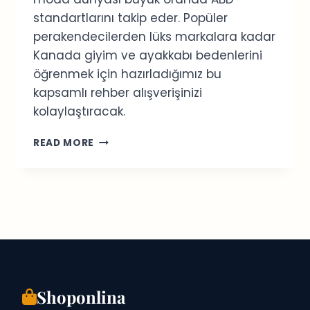
standartlarını takip eder. Popüler
perakendecilerden lüks markalara kadar
Kanada giyim ve ayakkabı bedenlerini
öğrenmek için hazırladığımız bu
kapsamlı rehber alışverişinizi
kolaylaştıracak.
KANADA
READ MORE
GIYIM
BEDEN
REHBERI:
ABD,
İNGILTERE
VE
AB
TABLOSU
Shoponlina