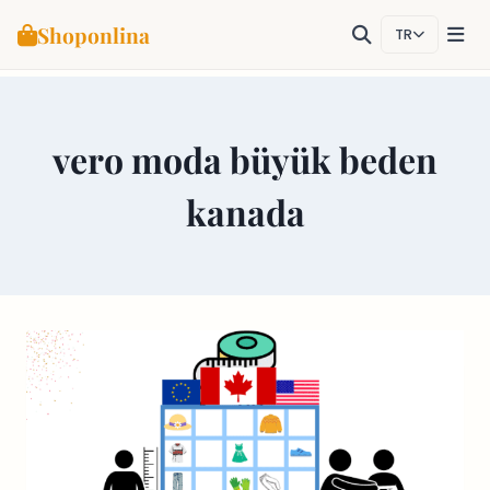
Shoponlina
TR
Skip
to
content
vero moda büyük beden
kanada