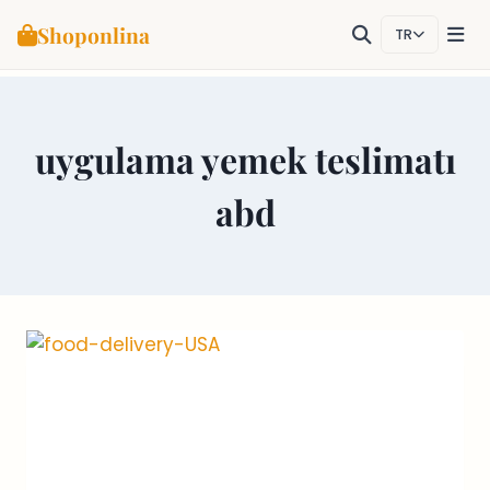
Shoponlina
TR
Skip
to
content
uygulama yemek teslimatı
abd