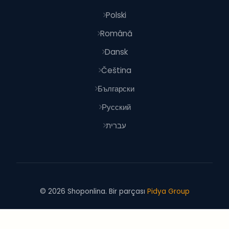
Polski
Română
Dansk
Čeština
Български
Русский
עברית
© 2026 Shoponlina. Bir parçası
Pidya Group
İle yapıldı
dünya genelinde akıllı alışverişçiler için