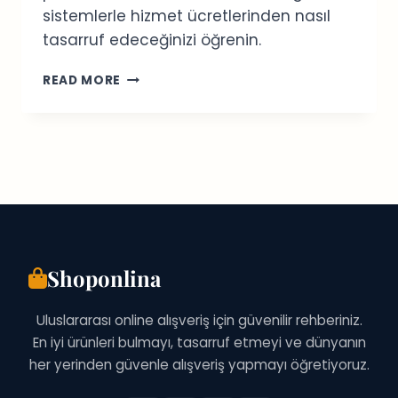
sistemlerle hizmet ücretlerinden nasıl
tasarruf edeceğinizi öğrenin.
ABD
READ MORE
YEMEK
TESLIMAT
REHBERI:
EN
İYI
UYGULAMALAR
(2026)
Shoponlina
Uluslararası online alışveriş için güvenilir rehberiniz.
En iyi ürünleri bulmayı, tasarruf etmeyi ve dünyanın
her yerinden güvenle alışveriş yapmayı öğretiyoruz.