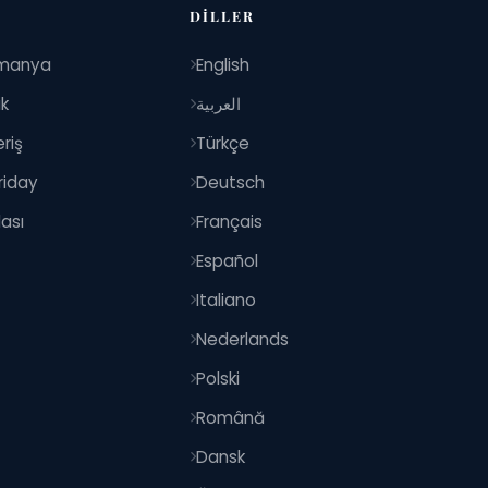
DILLER
manya
English
ik
العربية
riş
Türkçe
riday
Deutsch
ası
Français
Español
Italiano
Nederlands
Polski
Română
Dansk