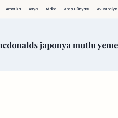
Amerika
Asya
Afrika
Arap Dünyası
Avustralya
cdonalds japonya mutlu yem