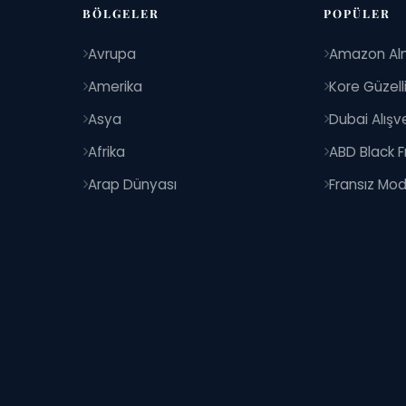
BÖLGELER
POPÜLER
Avrupa
Amazon Al
Amerika
Kore Güzell
Asya
Dubai Alışve
Afrika
ABD Black F
Arap Dünyası
Fransız Mod