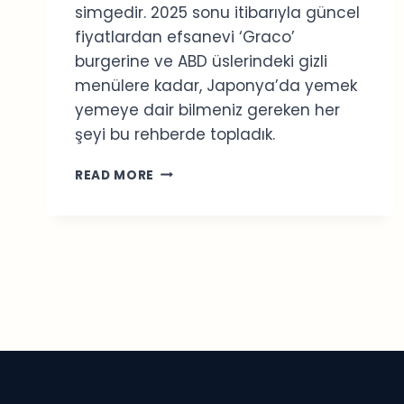
simgedir. 2025 sonu itibarıyla güncel
fiyatlardan efsanevi ‘Graco’
burgerine ve ABD üslerindeki gizli
menülere kadar, Japonya’da yemek
yemeye dair bilmeniz gereken her
şeyi bu rehberde topladık.
JAPONYA
READ MORE
MCDONALD’S
REHBERI
2026:
FIYATLAR
VE
GIZLI
MENÜ