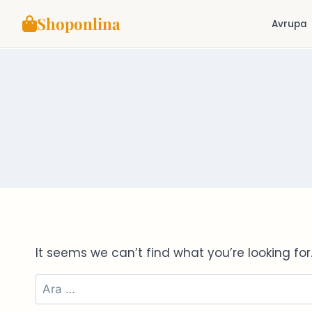
Shoponlina
Avrupa
Skip
to
content
It seems we can’t find what you’re looking fo
Arama: