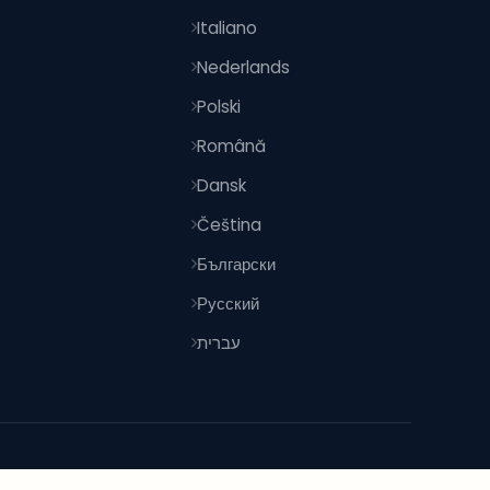
Italiano
Nederlands
Polski
Română
Dansk
Čeština
Български
Русский
עברית
İle yapıldı
dünya genelinde akıllı alışverişçiler için