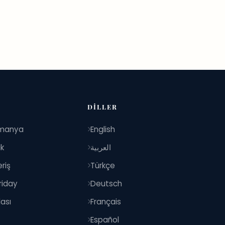
DILLER
manya
English
ik
العربية
riş
Türkçe
riday
Deutsch
ası
Français
Español