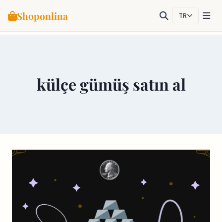
Shoponlina
TR
Skip
to
content
külçe gümüş satın al