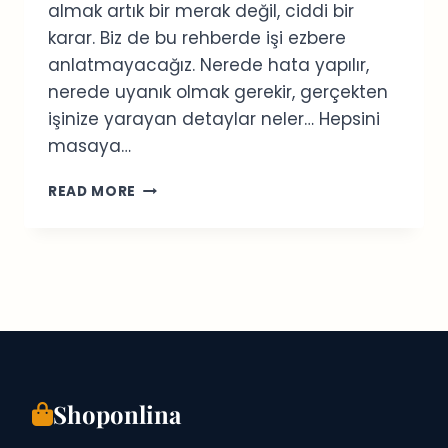
almak artık bir merak değil, ciddi bir
karar. Biz de bu rehberde işi ezbere
anlatmayacağız. Nerede hata yapılır,
nerede uyanık olmak gerekir, gerçekten
işinize yarayan detaylar neler… Hepsini
masaya…
ONLINE
READ MORE
GÜMÜŞ
SATIN
ALMA:
BILMENIZ
GEREKEN
HER
ŞEY
Shoponlina