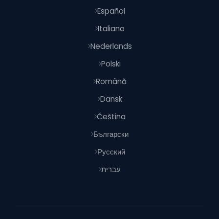
Español
Italiano
Nederlands
Polski
Română
Dansk
Čeština
Български
Русский
עברית