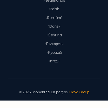
Nederlands
Polski
Română
Dansk
Čeština
Български
Русский
עברית
© 2026 Shoponlina. Bir parçası
Pidya Group
İle yapıldı
dünya genelinde akıllı alışverişçiler için