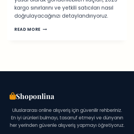
kargo sınırlarını ve yetkili satıcıları nasıl
doğrulayacağınızı detaylandırıyoruz.
İTALYA
READ MORE
ONLINE
ECZANE
REHBERI:
YETKILI
SITELER
VE
GÜVENLIK
Shoponlina
Uluslararası online alışveriş için güvenilir rehberiniz.
En iyi ürünleri bulmayı, tasarruf etmeyi ve dünyanın
her yerinden güvenle alışveriş yapmayı öğretiyoruz.