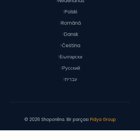
Nederlands
Polski
Română
Dansk
Čeština
Български
Русский
עברית
© 2026 Shoponlina. Bir parçası
Pidya Group
İle yapıldı
dünya genelinde akıllı alışverişçiler için