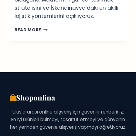
stratejisini ve İskandinavya’daki en akıllı
lojistik yöntemlerini açıklıyoruz.
İSVEÇ
READ MORE
ONLINE
ALIŞVERIŞ
REHBERI:
EN
İYI
MAĞAZALAR
VE
İPUÇLARI
Shoponlina
Uluslararası online alışveriş için güvenilir rehberiniz.
En iyi ürünleri bulmayı, tasarruf etmeyi ve dünyanın
her yerinden güvenle alışveriş yapmayı öğretiyoruz.