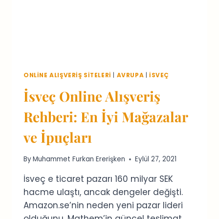
ONLINE ALIŞVERIŞ SITELERI
|
AVRUPA
|
İSVEÇ
İsveç Online Alışveriş
Rehberi: En İyi Mağazalar
ve İpuçları
By
Muhammet Furkan Ererişken
Eylül 27, 2021
İsveç e ticaret pazarı 160 milyar SEK
hacme ulaştı, ancak dengeler değişti.
Amazon.se’nin neden yeni pazar lideri
olduğunu, Mathem’in güncel teslimat