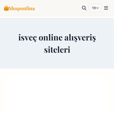
Shoponlina
TR
Skip
to
content
isveç online alışveriş
siteleri