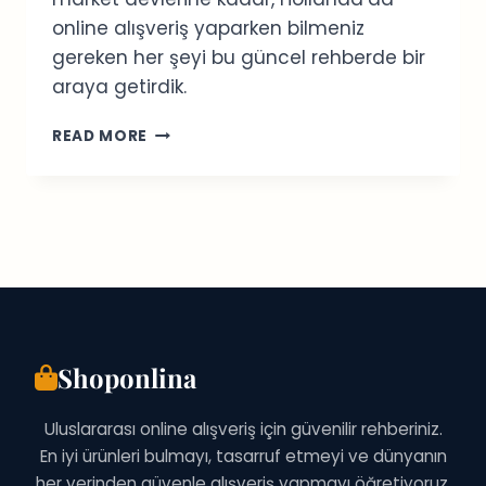
online alışveriş yaparken bilmeniz
gereken her şeyi bu güncel rehberde bir
araya getirdik.
EN
READ MORE
İYI
10
HOLLANDA
ONLINE
ALIŞVERIŞ
SITESI:
2026
REHBERI
Shoponlina
Uluslararası online alışveriş için güvenilir rehberiniz.
En iyi ürünleri bulmayı, tasarruf etmeyi ve dünyanın
her yerinden güvenle alışveriş yapmayı öğretiyoruz.