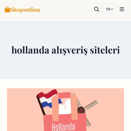
Shoponlina
TR
Skip
to
content
hollanda alışveriş siteleri