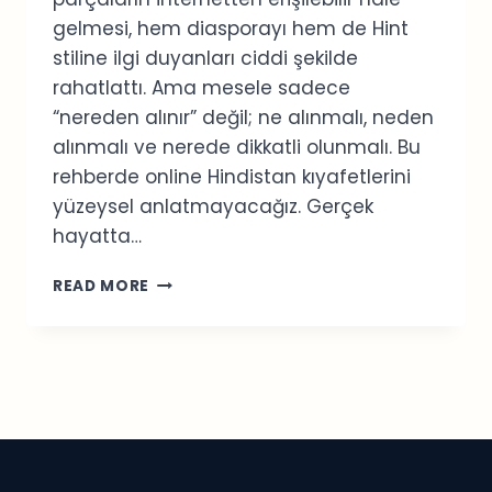
gelmesi, hem diasporayı hem de Hint
stiline ilgi duyanları ciddi şekilde
rahatlattı. Ama mesele sadece
“nereden alınır” değil; ne alınmalı, neden
alınmalı ve nerede dikkatli olunmalı. Bu
rehberde online Hindistan kıyafetlerini
yüzeysel anlatmayacağız. Gerçek
hayatta…
ONLINE
READ MORE
HINDISTAN
KIYAFETLERI:
KAPSAMLI
VE
GERÇEK
REHBER