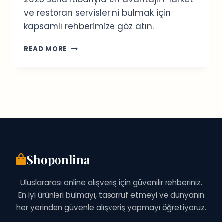
ve restoran servislerini bulmak için
kapsamlı rehberimize göz atın.
KANADA’NIN
READ MORE
EN
İYI
YEMEK
TESLIMAT
UYGULAMALARI:
2026
REHBERI
Shoponlina
Uluslararası online alışveriş için güvenilir rehberiniz.
En iyi ürünleri bulmayı, tasarruf etmeyi ve dünyanın
her yerinden güvenle alışveriş yapmayı öğretiyoruz.