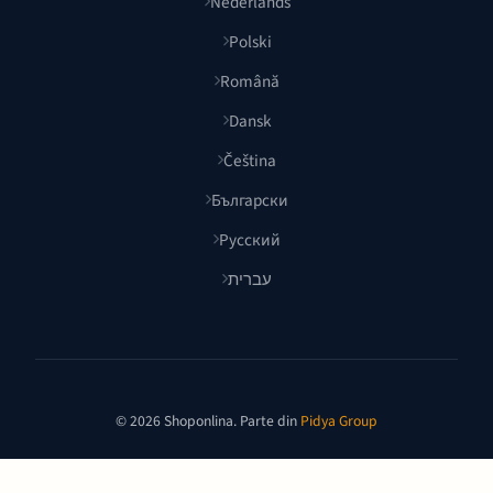
Nederlands
Polski
Română
Dansk
Čeština
Български
Русский
עברית
© 2026 Shoponlina. Parte din
Pidya Group
Făcut cu
pentru cumpărători inteligenți din întreaga lume