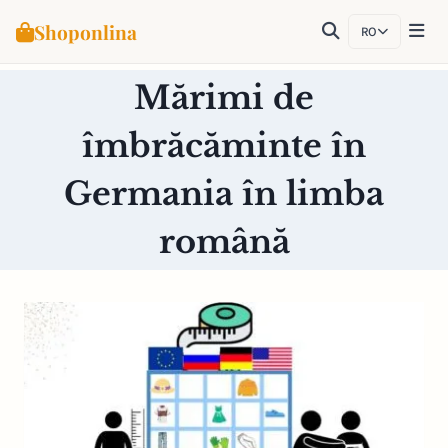
Shoponlina
RO
Skip
Mărimi de
to
content
îmbrăcăminte în
Germania în limba
română