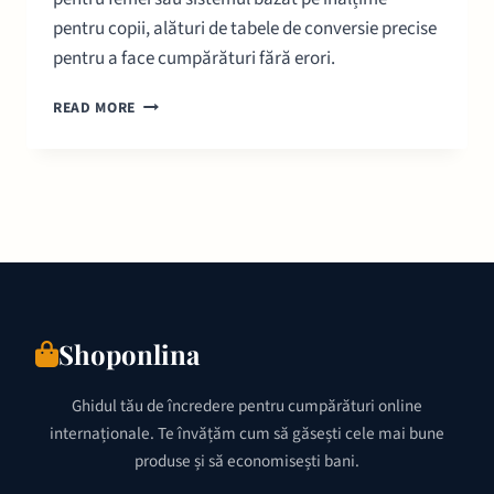
pentru copii, alături de tabele de conversie precise
pentru a face cumpărături fără erori.
GHID
READ MORE
MĂRIMI
HAINE
GERMANIA:
CONVERSII
ȘI
TABELE
PRECISE
Shoponlina
Ghidul tău de încredere pentru cumpărături online
internaționale. Te învățăm cum să găsești cele mai bune
produse și să economisești bani.