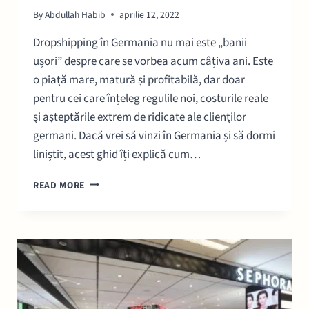
By
Abdullah Habib
aprilie 12, 2022
Dropshipping în Germania nu mai este „banii
ușori” despre care se vorbea acum câțiva ani. Este
o piață mare, matură și profitabilă, dar doar
pentru cei care înțeleg regulile noi, costurile reale
și așteptările extrem de ridicate ale clienților
germani. Dacă vrei să vinzi în Germania și să dormi
liniștit, acest ghid îți explică cum…
DROPSHIPPING
READ MORE
GERMANIA:
GHID
COMPLET,
COSTURI
REALE
ȘI
REGULI