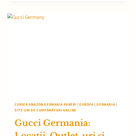
CELE
MAI
IEFTINE
SUPERMARKETURI
DIN
GERMANIA
CURIER AMAZON GERMANIA PARERI
|
EUROPA
|
GERMANIA
|
SITE URI DE CUMPĂRĂTURI ONLINE
Gucci Germania:
Locații, Outlet-uri și