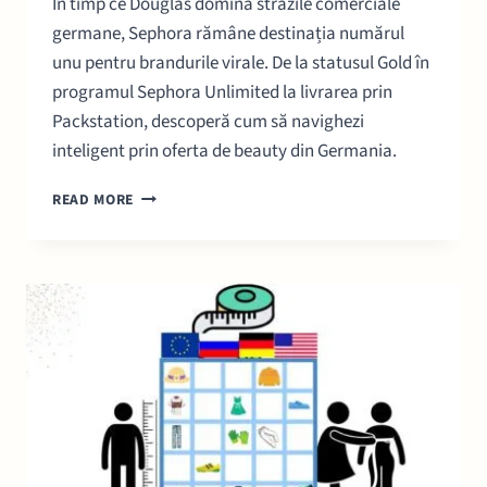
În timp ce Douglas domină străzile comerciale
germane, Sephora rămâne destinația numărul
unu pentru brandurile virale. De la statusul Gold în
programul Sephora Unlimited la livrarea prin
Packstation, descoperă cum să navighezi
inteligent prin oferta de beauty din Germania.
SEPHORA
READ MORE
GERMANIA:
GHID
DE
SHOPPING
ȘI
BRANDURI
EXCLUSIVE
(2026)