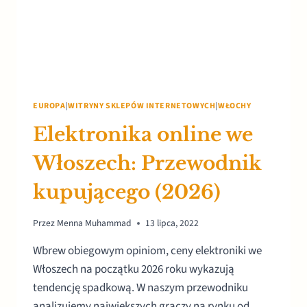
EUROPA
|
WITRYNY SKLEPÓW INTERNETOWYCH
|
WŁOCHY
Elektronika online we
Włoszech: Przewodnik
kupującego (2026)
Przez
Menna Muhammad
13 lipca, 2022
Wbrew obiegowym opiniom, ceny elektroniki we
Włoszech na początku 2026 roku wykazują
tendencję spadkową. W naszym przewodniku
analizujemy największych graczy na rynku od