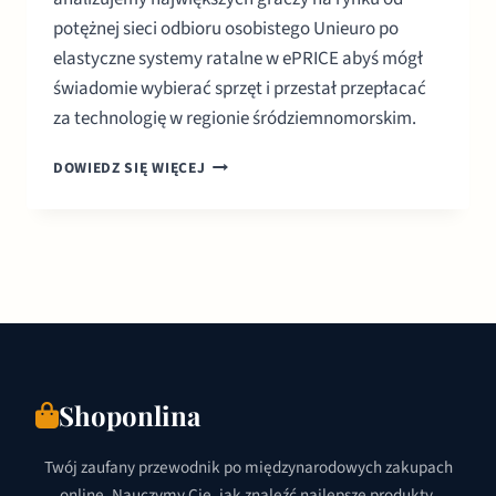
potężnej sieci odbioru osobistego Unieuro po
elastyczne systemy ratalne w ePRICE abyś mógł
świadomie wybierać sprzęt i przestał przepłacać
za technologię w regionie śródziemnomorskim.
ELEKTRONIKA
DOWIEDZ SIĘ WIĘCEJ
ONLINE
WE
WŁOSZECH:
PRZEWODNIK
KUPUJĄCEGO
(2026)
Shoponlina
Twój zaufany przewodnik po międzynarodowych zakupach
online. Nauczymy Cię, jak znaleźć najlepsze produkty,