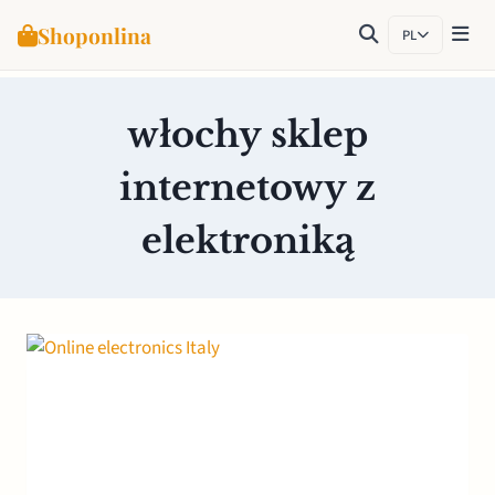
Shoponlina
PL
Przejdź
do
włochy sklep
treści
internetowy z
elektroniką